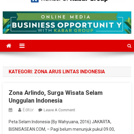
Mediajakarta.com
Situs Berita Jakarta Terkini
KATEGORI:
ZONA ARUS LINTAS INDONESIA
Zona Arlindo, Surga Wisata Selam
Unggulan Indonesia
Editor
On
Leave A Comment
Zona
Peta Selam Indonesia (By Wahyuana, 2016) JAKARTA,
Arlindo,
BISNISASEAN.COM, – Pagi belum menunjuk pukul 09.00,
Surga