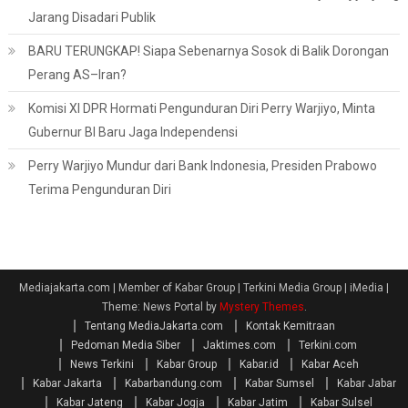
Jarang Disadari Publik
BARU TERUNGKAP! Siapa Sebenarnya Sosok di Balik Dorongan
Perang AS–Iran?
Komisi XI DPR Hormati Pengunduran Diri Perry Warjiyo, Minta
Gubernur BI Baru Jaga Independensi
Perry Warjiyo Mundur dari Bank Indonesia, Presiden Prabowo
Terima Pengunduran Diri
Mediajakarta.com | Member of Kabar Group | Terkini Media Group | iMedia
|
Theme: News Portal by
Mystery Themes
.
Tentang MediaJakarta.com
Kontak Kemitraan
Pedoman Media Siber
Jaktimes.com
Terkini.com
News Terkini
Kabar Group
Kabar.id
Kabar Aceh
Kabar Jakarta
Kabarbandung.com
Kabar Sumsel
Kabar Jabar
Kabar Jateng
Kabar Jogja
Kabar Jatim
Kabar Sulsel