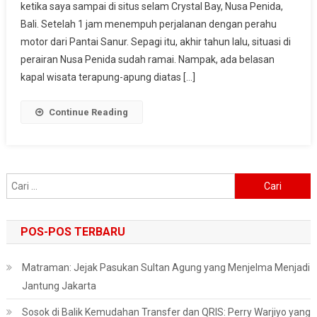
ketika saya sampai di situs selam Crystal Bay, Nusa Penida,
Wisata
Bali. Setelah 1 jam menempuh perjalanan dengan perahu
Selam
Unggulan
motor dari Pantai Sanur. Sepagi itu, akhir tahun lalu, situasi di
Indonesia
perairan Nusa Penida sudah ramai. Nampak, ada belasan
kapal wisata terapung-apung diatas […]
Continue Reading
Cari
untuk:
POS-POS TERBARU
Matraman: Jejak Pasukan Sultan Agung yang Menjelma Menjadi
Jantung Jakarta
Sosok di Balik Kemudahan Transfer dan QRIS: Perry Warjiyo yang