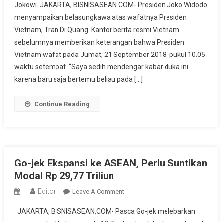
Jokowi. JAKARTA, BISNISASEAN.COM- Presiden Joko Widodo
Meninggal
menyampaikan belasungkawa atas wafatnya Presiden
Dunia,
Vietnam, Tran Di Quang. Kantor berita resmi Vietnam
Presiden
Jokowi
sebelumnya memberikan keterangan bahwa Presiden
Sampaikan
Vietnam wafat pada Jumat, 21 September 2018, pukul 10.05
Belasungkawa
waktu setempat. “Saya sedih mendengar kabar duka ini
karena baru saja bertemu beliau pada […]
Continue Reading
Go-jek Ekspansi ke ASEAN, Perlu Suntikan
Modal Rp 29,77 Triliun
Editor
On
Leave A Comment
Go-
JAKARTA, BISNISASEAN.COM- Pasca Go-jek melebarkan
Jek