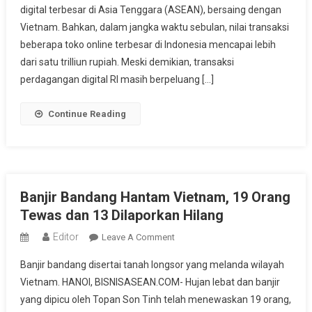
digital terbesar di Asia Tenggara (ASEAN), bersaing dengan
Terbesar
Di
Vietnam. Bahkan, dalam jangka waktu sebulan, nilai transaksi
Asia
beberapa toko online terbesar di Indonesia mencapai lebih
Tenggara
dari satu trilliun rupiah. Meski demikian, transaksi
perdagangan digital RI masih berpeluang […]
Continue Reading
Banjir Bandang Hantam Vietnam, 19 Orang
Tewas dan 13 Dilaporkan Hilang
Editor
On
Leave A Comment
Banjir
Banjir bandang disertai tanah longsor yang melanda wilayah
Bandang
Vietnam. HANOI, BISNISASEAN.COM- Hujan lebat dan banjir
Hantam
yang dipicu oleh Topan Son Tinh telah menewaskan 19 orang,
Vietnam,