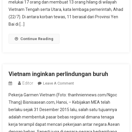
melukai 17 orang dan membuat 13 orang hilang di wilayah
19
Orang
Vietnam Tengah serta Utara, kata lembaga pemerintah, Ahad
Tewas
(22/7). Di antara korban tewas, 11 berasal dari Provinsi Yen
Dan
Bai di […]
13
Dilaporkan
Continue Reading
Hilang
Vietnam inginkan perlindungan buruh
Editor
On
Leave A Comment
Vietnam
Pekerja Garmen Vietnam (Foto: thanhniennews.com/Ngoc
Inginkan
Thang) Bisnisasean.com, Hanoi, – Kebijakan MEA telah
Perlindungan
berlaku sejak 31 Desember 2015 lalu, salah satu tujuannya
Buruh
adalah membentuk pasar bebas regional dimana tenaga
kerja terampil dapat mencari pekerjaan antar negara Asean
dengan bebas. Seperti juga di negara-negara berkembang