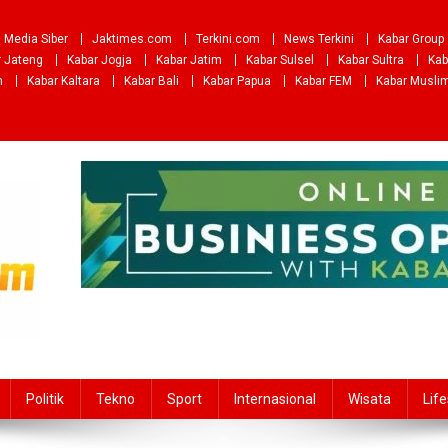
Media Siber
Jaktimes.com
Terkini.com
News Terkini
Kabar Group
r Jateng
Kabar Jogja
Kabar Jatim
Kabar Sulsel
Kabar Sultra
Kab
m
Kabar Kaltara
Kabar Bali
Kabar Papua
Kabar FEM
Kabar Musli
Politik
Tekno
Sport
Internasional
Wisata
Life