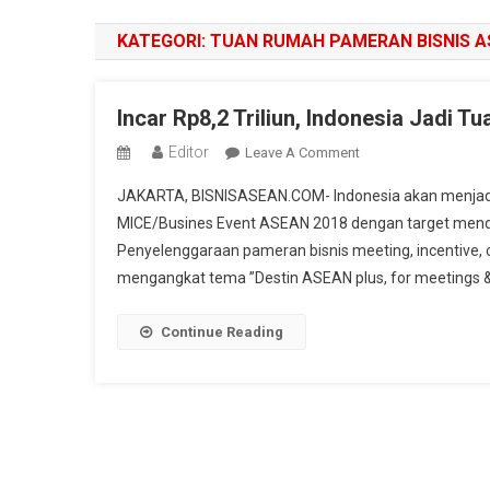
KATEGORI:
TUAN RUMAH PAMERAN BISNIS A
Incar Rp8,2 Triliun, Indonesia Jadi
Editor
On
Leave A Comment
Incar
JAKARTA, BISNISASEAN.COM- Indonesia akan menjad
Rp8,2
MICE/Busines Event ASEAN 2018 dengan target mendat
Triliun,
Penyelenggaraan pameran bisnis meeting, incentive, 
Indonesia
mengangkat tema ”Destin ASEAN plus, for meetings & ev
Jadi
Tuan
Rumah
Continue Reading
Pameran
Bisnis
ASEAN
2018