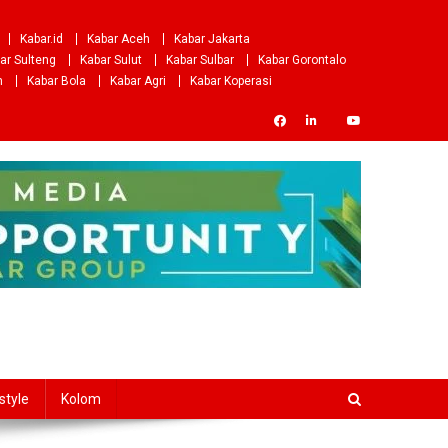
Kabar.id
Kabar Aceh
Kabar Jakarta
ar Sulteng
Kabar Sulut
Kabar Sulbar
Kabar Gorontalo
m
Kabar Bola
Kabar Agri
Kabar Koperasi
style
Kolom