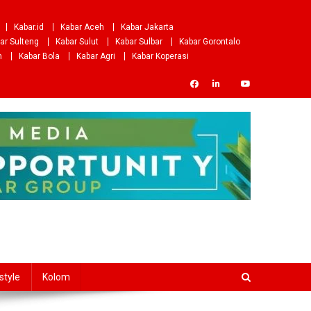
Kabar.id
Kabar Aceh
Kabar Jakarta
ar Sulteng
Kabar Sulut
Kabar Sulbar
Kabar Gorontalo
m
Kabar Bola
Kabar Agri
Kabar Koperasi
style
Kolom