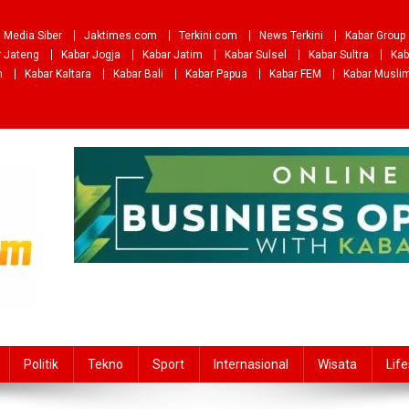
Media Siber
Jaktimes.com
Terkini.com
News Terkini
Kabar Group
r Jateng
Kabar Jogja
Kabar Jatim
Kabar Sulsel
Kabar Sultra
Kab
m
Kabar Kaltara
Kabar Bali
Kabar Papua
Kabar FEM
Kabar Musli
Politik
Tekno
Sport
Internasional
Wisata
Life