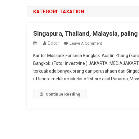
KATEGORI:
TAXATION
Singapura, Thailand, Malaysia, pali
Editor
On
Leave A Comment
Singapura,
Kantor Mossack Fonseca Bangkok. Austin Zhang (kanan)
Thailand,
Bangkok. (Foto : investvine ) JAKARTA, MEDIAJAKA
Malaysia,
terkuak ada banyak orang dan perusahaan dari Singap
Paling
offshore melalui makelar offshore asal Panama, Mos
Banyak
Disebut
Panama
Continue Reading
Papers