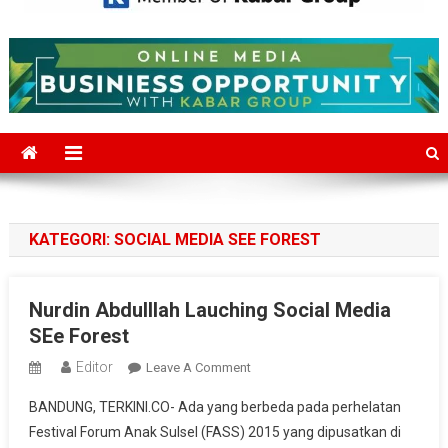
Mediajakarta.com
Situs Berita Jakarta Terkini
KATEGORI:
SOCIAL MEDIA SEE FOREST
Nurdin Abdulllah Lauching Social Media
SEe Forest
Editor
On
Leave A Comment
Nurdin
BANDUNG, TERKINI.CO- Ada yang berbeda pada perhelatan
Abdulllah
Festival Forum Anak Sulsel (FASS) 2015 yang dipusatkan di
Lauching