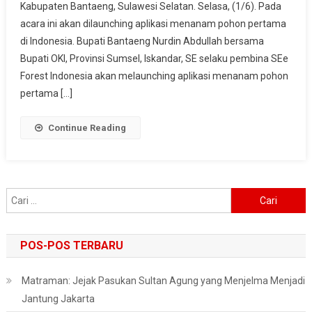
Kabupaten Bantaeng, Sulawesi Selatan. Selasa, (1/6). Pada
Social
acara ini akan dilaunching aplikasi menanam pohon pertama
Media
SEe
di Indonesia. Bupati Bantaeng Nurdin Abdullah bersama
Forest
Bupati OKI, Provinsi Sumsel, Iskandar, SE selaku pembina SEe
Forest Indonesia akan melaunching aplikasi menanam pohon
pertama […]
Continue Reading
Cari
untuk:
POS-POS TERBARU
Matraman: Jejak Pasukan Sultan Agung yang Menjelma Menjadi
Jantung Jakarta