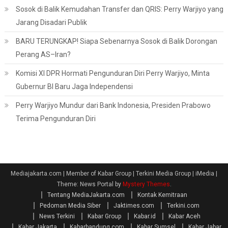
Sosok di Balik Kemudahan Transfer dan QRIS: Perry Warjiyo yang
Jarang Disadari Publik
BARU TERUNGKAP! Siapa Sebenarnya Sosok di Balik Dorongan
Perang AS–Iran?
Komisi XI DPR Hormati Pengunduran Diri Perry Warjiyo, Minta
Gubernur BI Baru Jaga Independensi
Perry Warjiyo Mundur dari Bank Indonesia, Presiden Prabowo
Terima Pengunduran Diri
Mediajakarta.com | Member of Kabar Group | Terkini Media Group | iMedia
|
Theme: News Portal by
Mystery Themes
.
Tentang MediaJakarta.com
Kontak Kemitraan
Pedoman Media Siber
Jaktimes.com
Terkini.com
News Terkini
Kabar Group
Kabar.id
Kabar Aceh
Kabar Jakarta
Kabarbandung.com
Kabar Sumsel
Kabar Jabar