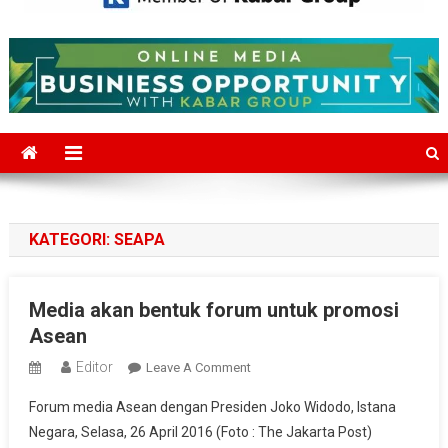
Mediajakarta.com
Situs Berita Jakarta Terkini
KATEGORI:
SEAPA
Media akan bentuk forum untuk promosi
Asean
Editor
On
Leave A Comment
Media
Forum media Asean dengan Presiden Joko Widodo, Istana
Akan
Negara, Selasa, 26 April 2016 (Foto : The Jakarta Post)
Bentuk