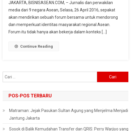
JAKARTA, BISNISASEAN.COM, – Jurnalis dan perwakilan
Forum
media dari 9 negara Asean, Selasa, 26 April 2016, sepakat
Untuk
Promosi
akan mendirikan sebuah forum bersama untuk mendorong
Asean
dan memperkuat identitas masyarakat regional Asean.
Forum itu tidak hanya akan bekerja dalam konteks […]
Continue Reading
Cari
untuk:
POS-POS TERBARU
Matraman: Jejak Pasukan Sultan Agung yang Menjelma Menjadi
Jantung Jakarta
Sosok di Balik Kemudahan Transfer dan QRIS: Perry Warjiyo yang