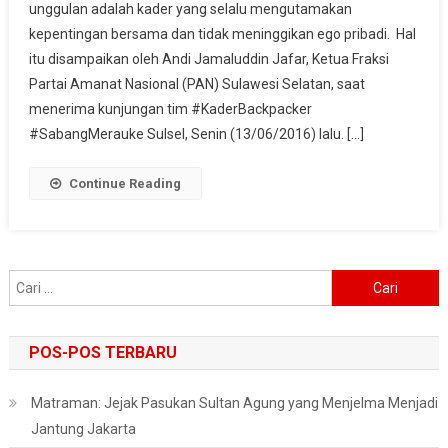
unggulan adalah kader yang selalu mengutamakan
Kader
kepentingan bersama dan tidak meninggikan ego pribadi. Hal
Adalah
Jantung
itu disampaikan oleh Andi Jamaluddin Jafar, Ketua Fraksi
PAN
Partai Amanat Nasional (PAN) Sulawesi Selatan, saat
menerima kunjungan tim #KaderBackpacker
#SabangMerauke Sulsel, Senin (13/06/2016) lalu. […]
Continue Reading
Cari
untuk:
POS-POS TERBARU
Matraman: Jejak Pasukan Sultan Agung yang Menjelma Menjadi
Jantung Jakarta