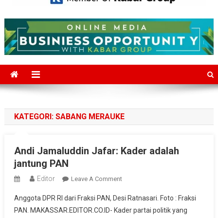
Mediajakarta.com
Situs Berita Jakarta Terkini
KATEGORI:
SABANG MERAUKE
Andi Jamaluddin Jafar: Kader adalah
jantung PAN
Editor
On
Leave A Comment
Andi
Anggota DPR RI dari Fraksi PAN, Desi Ratnasari. Foto : Fraksi
Jamaluddin
PAN. MAKASSAR.EDITOR.CO.ID- Kader partai politik yang
Jafar: