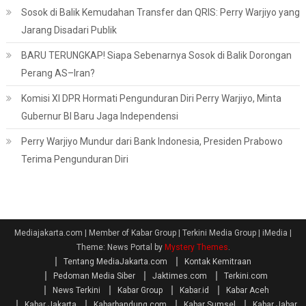
Sosok di Balik Kemudahan Transfer dan QRIS: Perry Warjiyo yang
Jarang Disadari Publik
BARU TERUNGKAP! Siapa Sebenarnya Sosok di Balik Dorongan
Perang AS–Iran?
Komisi XI DPR Hormati Pengunduran Diri Perry Warjiyo, Minta
Gubernur BI Baru Jaga Independensi
Perry Warjiyo Mundur dari Bank Indonesia, Presiden Prabowo
Terima Pengunduran Diri
Mediajakarta.com | Member of Kabar Group | Terkini Media Group | iMedia
|
Theme: News Portal by
Mystery Themes
.
Tentang MediaJakarta.com
Kontak Kemitraan
Pedoman Media Siber
Jaktimes.com
Terkini.com
News Terkini
Kabar Group
Kabar.id
Kabar Aceh
Kabar Jakarta
Kabarbandung.com
Kabar Sumsel
Kabar Jabar