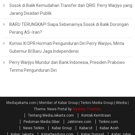
Sosok di Balik Kemudahan Transfer dan QRIS: Perry Warjiyo yang
Jarang Disadari Publik
BARU TERUNGKAP! Siapa Sebenarnya Sosok di Balik Dorongan
Perang AS–Iran?
Komisi XI DPR Hormati Pengunduran Diri Perry Warjiyo, Minta
Gubernur BI Baru Jaga Independensi
Perry Warjiyo Mundur dari Bank Indonesia, Presiden Prabowo
Terima Pengunduran Diri
Mediajakarta.com | Member of Kabar Group | Terkini Media Group | iMedia
|
Theme: News Portal by
Mystery Themes
.
Tentang MediaJakarta.com
Kontak Kemitraan
Pedoman Media Siber
Jaktimes.com
Terkini.com
News Terkini
Kabar Group
Kabar.id
Kabar Aceh
Kabar Jakarta
Kabarbandung.com
Kabar Sumsel
Kabar Jabar