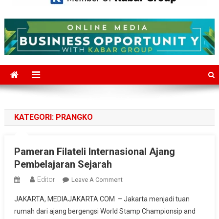
Mediajakarta.com
Situs Berita Jakarta Terkini
KATEGORI:
PRANGKO
Pameran Filateli Internasional Ajang
Pembelajaran Sejarah
Editor
On
Leave A Comment
Pameran
JAKARTA, MEDIAJAKARTA.COM – Jakarta menjadi tuan
Filateli
rumah dari ajang bergengsi World Stamp Championsip and
Internasional