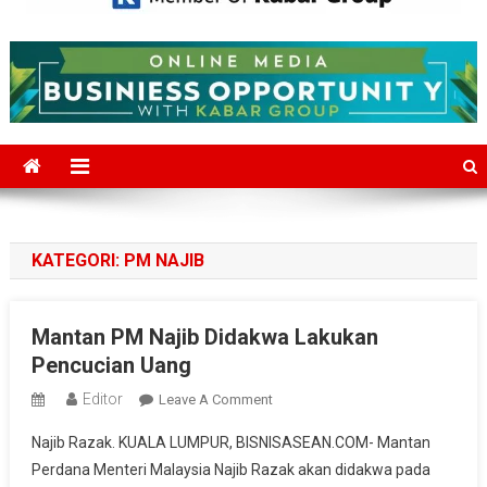
Mediajakarta.com
Situs Berita Jakarta Terkini
KATEGORI:
PM NAJIB
Mantan PM Najib Didakwa Lakukan
Pencucian Uang
Editor
On
Leave A Comment
Mantan
Najib Razak. KUALA LUMPUR, BISNISASEAN.COM- Mantan
PM
Perdana Menteri Malaysia Najib Razak akan didakwa pada
Najib