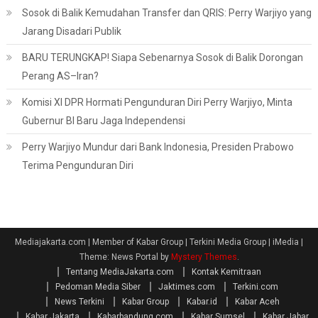
Sosok di Balik Kemudahan Transfer dan QRIS: Perry Warjiyo yang
Jarang Disadari Publik
BARU TERUNGKAP! Siapa Sebenarnya Sosok di Balik Dorongan
Perang AS–Iran?
Komisi XI DPR Hormati Pengunduran Diri Perry Warjiyo, Minta
Gubernur BI Baru Jaga Independensi
Perry Warjiyo Mundur dari Bank Indonesia, Presiden Prabowo
Terima Pengunduran Diri
Mediajakarta.com | Member of Kabar Group | Terkini Media Group | iMedia
|
Theme: News Portal by
Mystery Themes
.
Tentang MediaJakarta.com
Kontak Kemitraan
Pedoman Media Siber
Jaktimes.com
Terkini.com
News Terkini
Kabar Group
Kabar.id
Kabar Aceh
Kabar Jakarta
Kabarbandung.com
Kabar Sumsel
Kabar Jabar