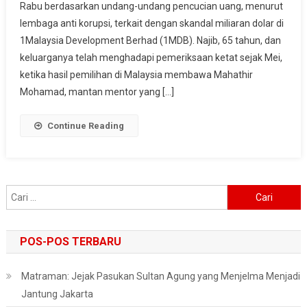
Rabu berdasarkan undang-undang pencucian uang, menurut
Didakwa
lembaga anti korupsi, terkait dengan skandal miliaran dolar di
Lakukan
Pencucian
1Malaysia Development Berhad (1MDB). Najib, 65 tahun, dan
Uang
keluarganya telah menghadapi pemeriksaan ketat sejak Mei,
ketika hasil pemilihan di Malaysia membawa Mahathir
Mohamad, mantan mentor yang […]
Continue Reading
Cari
untuk:
POS-POS TERBARU
Matraman: Jejak Pasukan Sultan Agung yang Menjelma Menjadi
Jantung Jakarta