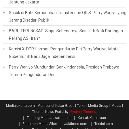
Jantung Jakarta
Sosok di Balik Kemudahan Transfer dan QRIS: Perry Warjiyo yang
Jarang Disadari Publik
BARU TERUNGKAP! Siapa Sebenarnya Sosok di Balik Dorongan
Perang AS–Iran?
Komisi XI DPR Hormati Pengunduran Diri Perry Warjiyo, Minta
Gubernur BI Baru Jaga Independensi
Perry Warjiyo Mundur dari Bank Indonesia, Presiden Prabowo
Terima Pengunduran Diri
Mediajakarta.com | Member of Kabar Group | Terkini Media Group | iMedia
|
Theme: News Portal by
Mystery Themes
.
Tentang MediaJakarta.com
Kontak Kemitraan
Pedoman Media Siber
Jaktimes.com
Terkini.com