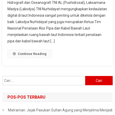
Hidrografi dan Oseanografi TNI AL (Pushidrosal), Laksamana
Pembentukan
Madya (Laksdya) TNI Nurhidayat mengungkapkan kedaulatan
Konsorsium
digital di laut Indonesia sangat penting untuk dikelola dengan
Kedaulatan
Digital
baik. Laksdya Nurhidayat yang juga merupakan Ketua Tim
Di
Nasional Penataan Alur Pipa dan Kabel Bawah Laut
Bawah
menjelaskan ruang bawah laut Indonesia terkait penataan
Laut
pipa dan kabel bawah laut […]
Continue Reading
Cari
untuk:
POS-POS TERBARU
Matraman: Jejak Pasukan Sultan Agung yang Menjelma Menjadi