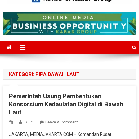
Mediajakarta.com
Situs Berita Jakarta Terkini
KATEGORI:
PIPA BAWAH LAUT
Pemerintah Usung Pembentukan
Konsorsium Kedaulatan Digital di Bawah
Laut
Editor
On
Leave A Comment
Pemerintah
JAKARTA, MEDIAJAKARTA.COM – Komandan Pusat
Usung