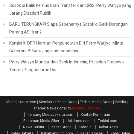
Sosok di Balik Kemudahan Transfer dan QRIS: Perry Warjiyo yang
Jarang Disadari Publik
BARU TERUNGKAP! Siapa Sebenarnya Sosok di Balik Dorongan
Perang AS–Iran?
Komisi XI DPR Hormati Pengunduran Diri Perry Warjiyo, Minta
Gubernur BI Baru Jaga Independensi
Perry Warjiyo Mundur dari Bank Indonesia, Presiden Prabowo
Terima Pengunduran Diri
Mediajakarta.com | Member of Kabar Group | Terkini Media Group | iMedia
|
Theme: News Portal by
Mystery Themes
.
Tentang MediaJakarta.com
Kontak Kemitraan
Pedoman Media Siber
Jaktimes.com
Terkini.com
News Terkini
Kabar Group
Kabar.id
Kabar Aceh
Kabar Jakarta
Kabarbandung.com
Kabar Sumsel
Kabar Jabar