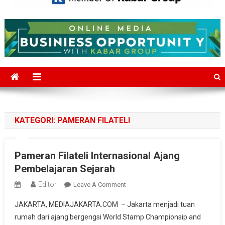
Mediajakarta.com
Situs Berita Jakarta Terkini
KATEGORI:
PAMERAN FILATELI
Pameran Filateli Internasional Ajang
Pembelajaran Sejarah
Editor
On
Leave A Comment
Pameran
JAKARTA, MEDIAJAKARTA.COM – Jakarta menjadi tuan
Filateli
rumah dari ajang bergengsi World Stamp Championsip and
Internasional