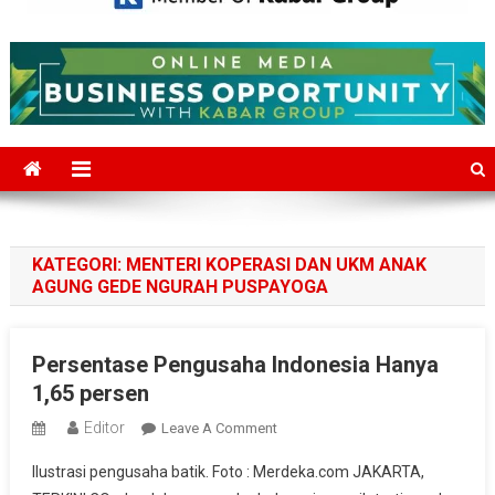
Mediajakarta.com
Situs Berita Jakarta Terkini
KATEGORI:
MENTERI KOPERASI DAN UKM ANAK
AGUNG GEDE NGURAH PUSPAYOGA
Persentase Pengusaha Indonesia Hanya
1,65 persen
Editor
On
Leave A Comment
Persentase
Ilustrasi pengusaha batik. Foto : Merdeka.com JAKARTA,
Pengusaha