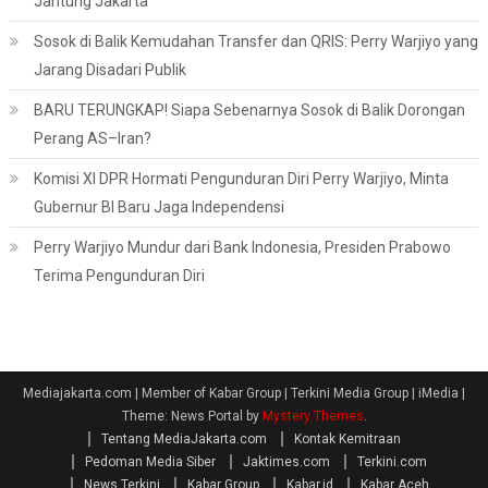
Jantung Jakarta
Sosok di Balik Kemudahan Transfer dan QRIS: Perry Warjiyo yang
Jarang Disadari Publik
BARU TERUNGKAP! Siapa Sebenarnya Sosok di Balik Dorongan
Perang AS–Iran?
Komisi XI DPR Hormati Pengunduran Diri Perry Warjiyo, Minta
Gubernur BI Baru Jaga Independensi
Perry Warjiyo Mundur dari Bank Indonesia, Presiden Prabowo
Terima Pengunduran Diri
Mediajakarta.com | Member of Kabar Group | Terkini Media Group | iMedia
|
Theme: News Portal by
Mystery Themes
.
Tentang MediaJakarta.com
Kontak Kemitraan
Pedoman Media Siber
Jaktimes.com
Terkini.com
News Terkini
Kabar Group
Kabar.id
Kabar Aceh