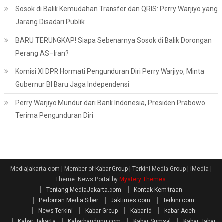
Sosok di Balik Kemudahan Transfer dan QRIS: Perry Warjiyo yang
Jarang Disadari Publik
BARU TERUNGKAP! Siapa Sebenarnya Sosok di Balik Dorongan
Perang AS–Iran?
Komisi XI DPR Hormati Pengunduran Diri Perry Warjiyo, Minta
Gubernur BI Baru Jaga Independensi
Perry Warjiyo Mundur dari Bank Indonesia, Presiden Prabowo
Terima Pengunduran Diri
Mediajakarta.com | Member of Kabar Group | Terkini Media Group | iMedia
|
Theme: News Portal by
Mystery Themes
.
Tentang MediaJakarta.com
Kontak Kemitraan
Pedoman Media Siber
Jaktimes.com
Terkini.com
News Terkini
Kabar Group
Kabar.id
Kabar Aceh
Kabar Jakarta
Kabarbandung.com
Kabar Sumsel
Kabar Jabar