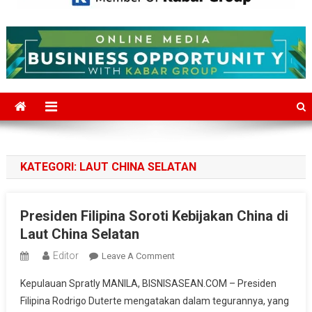
Mediajakarta.com
Situs Berita Jakarta Terkini
KATEGORI:
LAUT CHINA SELATAN
Presiden Filipina Soroti Kebijakan China di
Laut China Selatan
Editor
On
Leave A Comment
Presiden
Kepulauan Spratly MANILA, BISNISASEAN.COM – Presiden
Filipina
Filipina Rodrigo Duterte mengatakan dalam tegurannya, yang
Soroti