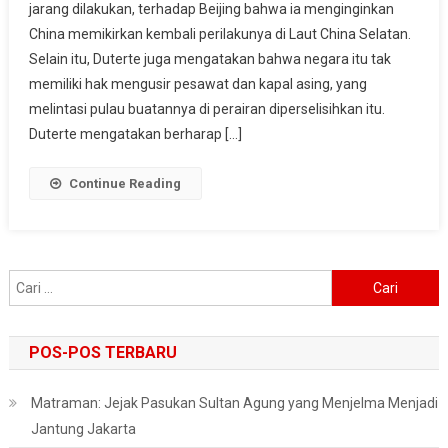
jarang dilakukan, terhadap Beijing bahwa ia menginginkan
Kebijakan
China memikirkan kembali perilakunya di Laut China Selatan.
China
Di
Selain itu, Duterte juga mengatakan bahwa negara itu tak
Laut
memiliki hak mengusir pesawat dan kapal asing, yang
China
melintasi pulau buatannya di perairan diperselisihkan itu.
Selatan
Duterte mengatakan berharap […]
Continue Reading
Cari
untuk:
POS-POS TERBARU
Matraman: Jejak Pasukan Sultan Agung yang Menjelma Menjadi
Jantung Jakarta