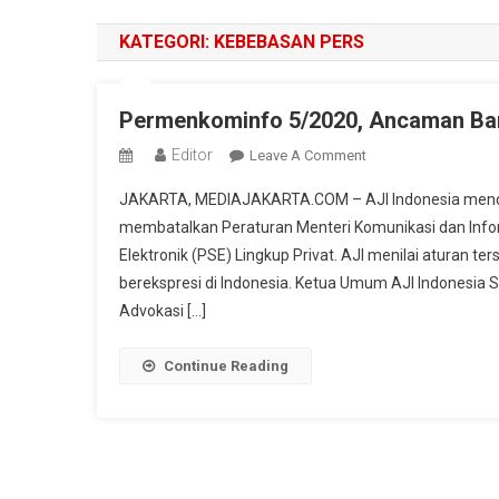
KATEGORI:
KEBEBASAN PERS
Permenkominfo 5/2020, Ancaman Ba
Editor
On
Leave A Comment
Permenkominfo
JAKARTA, MEDIAJAKARTA.COM – AJI Indonesia mende
5/2020,
membatalkan Peraturan Menteri Komunikasi dan Inf
Ancaman
Elektronik (PSE) Lingkup Privat. AJI menilai aturan 
Baru
berekspresi di Indonesia. Ketua Umum AJI Indonesia Sas
Kebebasan
Pers
Advokasi […]
Continue Reading