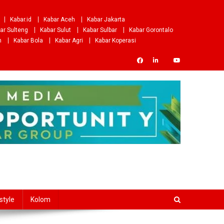
Kabar.id
Kabar Aceh
Kabar Jakarta
ar Sulteng
Kabar Sulut
Kabar Sulbar
Kabar Gorontalo
m
Kabar Bola
Kabar Agri
Kabar Koperasi
style
Kolom