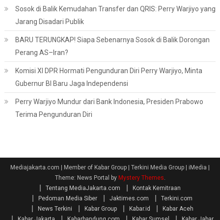
Sosok di Balik Kemudahan Transfer dan QRIS: Perry Warjiyo yang
Jarang Disadari Publik
BARU TERUNGKAP! Siapa Sebenarnya Sosok di Balik Dorongan
Perang AS–Iran?
Komisi XI DPR Hormati Pengunduran Diri Perry Warjiyo, Minta
Gubernur BI Baru Jaga Independensi
Perry Warjiyo Mundur dari Bank Indonesia, Presiden Prabowo
Terima Pengunduran Diri
Mediajakarta.com | Member of Kabar Group | Terkini Media Group | iMedia
|
Theme: News Portal by
Mystery Themes
.
Tentang MediaJakarta.com
Kontak Kemitraan
Pedoman Media Siber
Jaktimes.com
Terkini.com
News Terkini
Kabar Group
Kabar.id
Kabar Aceh
Kabar Jakarta
Kabarbandung.com
Kabar Sumsel
Kabar Jabar