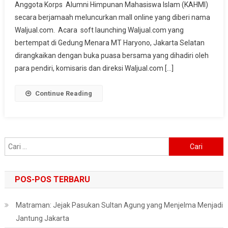
Anggota Korps Alumni Himpunan Mahasiswa Islam (KAHMI)
Berjamaah
secara berjamaah meluncurkan mall online yang diberi nama
Luncurkan
Mall
Waljual.com. Acara soft launching Waljual.com yang
Online
bertempat di Gedung Menara MT Haryono, Jakarta Selatan
Waljual.com
dirangkaikan dengan buka puasa bersama yang dihadiri oleh
para pendiri, komisaris dan direksi Waljual.com […]
Continue Reading
Cari
untuk:
POS-POS TERBARU
Matraman: Jejak Pasukan Sultan Agung yang Menjelma Menjadi
Jantung Jakarta