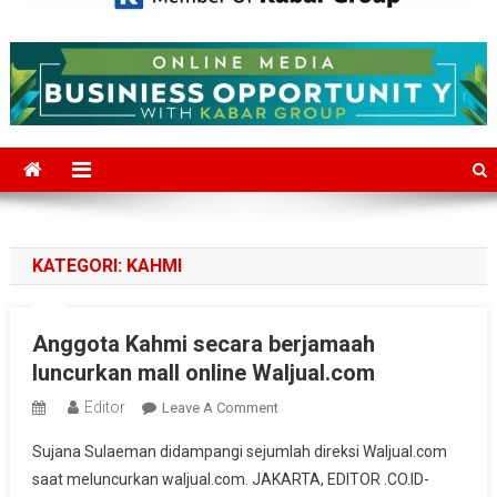
Mediajakarta.com
Situs Berita Jakarta Terkini
KATEGORI:
KAHMI
Anggota Kahmi secara berjamaah
luncurkan mall online Waljual.com
Editor
On
Leave A Comment
Anggota
Sujana Sulaeman didampangi sejumlah direksi Waljual.com
Kahmi
saat meluncurkan waljual.com. JAKARTA, EDITOR .CO.ID-
Secara