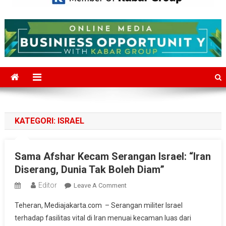
Mediajakarta.com
Situs Berita Jakarta Terkini
KATEGORI:
ISRAEL
Sama Afshar Kecam Serangan Israel: “Iran
Diserang, Dunia Tak Boleh Diam”
Editor
On
Leave A Comment
Sama
Teheran, Mediajakarta.com – Serangan militer Israel
Afshar
terhadap fasilitas vital di Iran menuai kecaman luas dari
Kecam