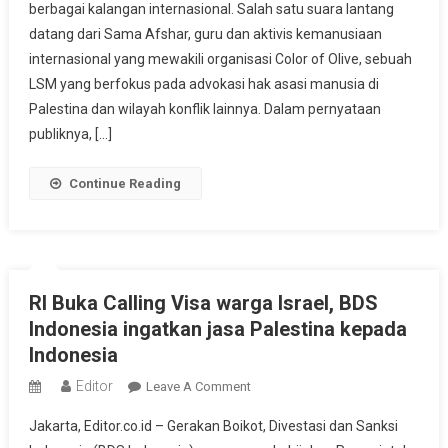
berbagai kalangan internasional. Salah satu suara lantang
Serangan
datang dari Sama Afshar, guru dan aktivis kemanusiaan
Israel:
“Iran
internasional yang mewakili organisasi Color of Olive, sebuah
Diserang,
LSM yang berfokus pada advokasi hak asasi manusia di
Dunia
Palestina dan wilayah konflik lainnya. Dalam pernyataan
Tak
publiknya, […]
Boleh
Diam”
Continue Reading
RI Buka Calling Visa warga Israel, BDS
Indonesia ingatkan jasa Palestina kepada
Indonesia
Editor
On
Leave A Comment
RI
Jakarta, Editor.co.id – Gerakan Boikot, Divestasi dan Sanksi
Buka