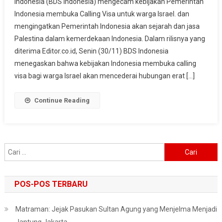
Indonesia (BDS Indonesia) mengecam kebijakan Pemerintah
Calling
Indonesia membuka Calling Visa untuk warga Israel. dan
Visa
mengingatkan Pemerintah Indonesia akan sejarah dan jasa
Warga
Israel,
Palestina dalam kemerdekaan Indonesia. Dalam rilisnya yang
BDS
diterima Editor.co.id, Senin (30/11) BDS Indonesia
Indonesia
menegaskan bahwa kebijakan Indonesia membuka calling
Ingatkan
visa bagi warga Israel akan mencederai hubungan erat […]
Jasa
Palestina
Continue Reading
Kepada
Indonesia
Cari
untuk:
POS-POS TERBARU
Matraman: Jejak Pasukan Sultan Agung yang Menjelma Menjadi