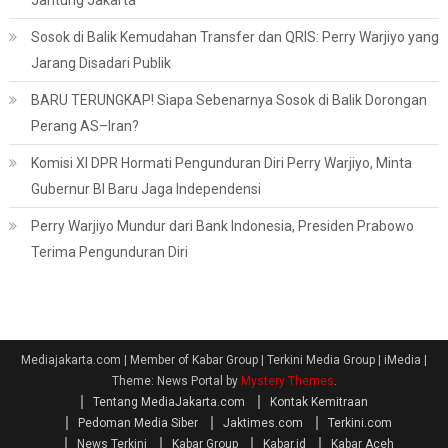
Jantung Jakarta
Sosok di Balik Kemudahan Transfer dan QRIS: Perry Warjiyo yang
Jarang Disadari Publik
BARU TERUNGKAP! Siapa Sebenarnya Sosok di Balik Dorongan
Perang AS–Iran?
Komisi XI DPR Hormati Pengunduran Diri Perry Warjiyo, Minta
Gubernur BI Baru Jaga Independensi
Perry Warjiyo Mundur dari Bank Indonesia, Presiden Prabowo
Terima Pengunduran Diri
Mediajakarta.com | Member of Kabar Group | Terkini Media Group | iMedia
|
Theme: News Portal by
Mystery Themes
.
Tentang MediaJakarta.com
Kontak Kemitraan
Pedoman Media Siber
Jaktimes.com
Terkini.com
News Terkini
Kabar Group
Kabar.id
Kabar Aceh