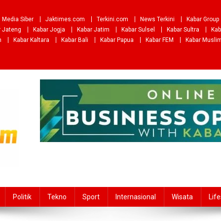
Media Siber
Jaktimes.com
Terkini.com
News Terkini
Kabar Group
r Jateng
Kabar Jogja
Kabar Jatim
Kabar Sulsel
Kabar Sultra
Kab
m
Kabar Kaltara
Kabar Bali
Kabar Papua
Kabar FEM
Kabar Musli
Politik
Tekno
Sport
Internasional
Wisata
Life