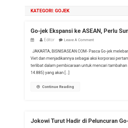
KATEGORI:
GOJEK
Go-jek Ekspansi ke ASEAN, Perlu Sunt
Editor
On
Leave A Comment
Go-
JAKARTA, BISNISASEAN.COM- Pasca Go-jek melebarka
Jek
Viet dan menjadikannya sebagai aksi korporasi perta
Ekspansi
terlibat dalam pembicaraan untuk mencari tambahan mo
Ke
14.885) yang akan […]
ASEAN,
Perlu
Suntikan
Continue Reading
Modal
Rp
29,77
Triliun
Jokowi Turut Hadir di Peluncuran Go