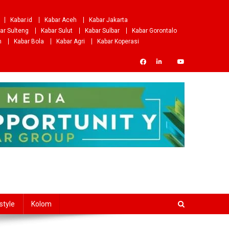
Kabar.id
Kabar Aceh
Kabar Jakarta
ar Sulteng
Kabar Sulut
Kabar Sulbar
Kabar Gorontalo
m
Kabar Bola
Kabar Agri
Kabar Koperasi
style
Kolom