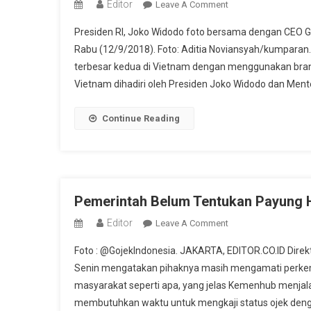
Editor
On
Leave A Comment
Jokowi
Presiden RI, Joko Widodo foto bersama dengan CEO Go
Turut
Rabu (12/9/2018). Foto: Aditia Noviansyah/kumparan.
Hadir
terbesar kedua di Vietnam dengan menggunakan brand
Di
Vietnam dihadiri oleh Presiden Joko Widodo dan Mente
Peluncuran
Go-
Jek
Continue Reading
Di
Vietnam,
Pakai
Brand
Go-
Pemerintah Belum Tentukan Payung 
Viet
Editor
On
Leave A Comment
Pemerintah
Foto : @GojekIndonesia. JAKARTA, EDITOR.CO.ID Dire
Belum
Senin mengatakan pihaknya masih mengamati perkem
Tentukan
masyarakat seperti apa, yang jelas Kemenhub menjal
Payung
membutuhkan waktu untuk mengkaji status ojek dengan
Hukum