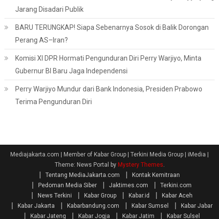
Jarang Disadari Publik
BARU TERUNGKAP! Siapa Sebenarnya Sosok di Balik Dorongan
Perang AS–Iran?
Komisi XI DPR Hormati Pengunduran Diri Perry Warjiyo, Minta
Gubernur BI Baru Jaga Independensi
Perry Warjiyo Mundur dari Bank Indonesia, Presiden Prabowo
Terima Pengunduran Diri
Mediajakarta.com | Member of Kabar Group | Terkini Media Group | iMedia
|
Theme: News Portal by
Mystery Themes
.
Tentang MediaJakarta.com
Kontak Kemitraan
Pedoman Media Siber
Jaktimes.com
Terkini.com
News Terkini
Kabar Group
Kabar.id
Kabar Aceh
Kabar Jakarta
Kabarbandung.com
Kabar Sumsel
Kabar Jabar
Kabar Jateng
Kabar Jogja
Kabar Jatim
Kabar Sulsel