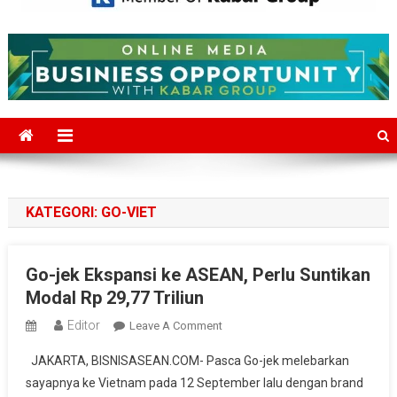
Mediajakarta.com
Situs Berita Jakarta Terkini
KATEGORI:
GO-VIET
Go-jek Ekspansi ke ASEAN, Perlu Suntikan
Modal Rp 29,77 Triliun
Editor
On
Leave A Comment
Go-
JAKARTA, BISNISASEAN.COM- Pasca Go-jek melebarkan
Jek
sayapnya ke Vietnam pada 12 September lalu dengan brand
Ekspansi