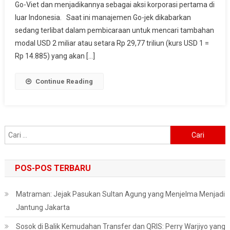
Go-Viet dan menjadikannya sebagai aksi korporasi pertama di
Ke
luar Indonesia. Saat ini manajemen Go-jek dikabarkan
ASEAN,
Perlu
sedang terlibat dalam pembicaraan untuk mencari tambahan
Suntikan
modal USD 2 miliar atau setara Rp 29,77 triliun (kurs USD 1 =
Modal
Rp 14.885) yang akan […]
Rp
29,77
Continue Reading
Triliun
Cari
untuk:
POS-POS TERBARU
Matraman: Jejak Pasukan Sultan Agung yang Menjelma Menjadi
Jantung Jakarta
Sosok di Balik Kemudahan Transfer dan QRIS: Perry Warjiyo yang