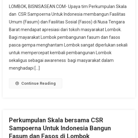
Masyarakat
LOMBOK, BISNISASEAN.COM- Upaya tim Perkumpulan Skala
Lombok
dan CSR Sampoerna Untuk Indonesia membangun Fasilitas
Apresiasi
Umum (Fasum) dan Fasilitas Sosial (Fasos) di Nusa Tengara
Pembangunan
Barat mendapat apresiasi dari tokoh masyarakat Lombok.
Fasum
Dan
Bagi mayarakat Lombok pembangunan fasum dan fasos
Fasos
pasca gempa menghantam Lombok sangat diperlukan sekali
untuk mempercepat kembali pembangunan Lombok
sekaligus sebagai awareness bagi masyarakat dalam
menghadapi […]
Continue Reading
Perkumpulan Skala bersama CSR
Sampoerna Untuk Indonesia Bangun
Fasum dan Fasos di Lombok