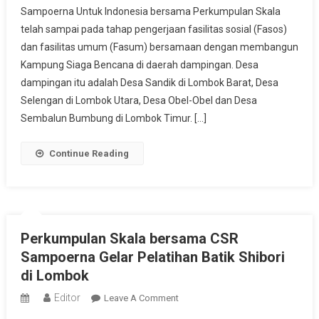
Sampoerna Untuk Indonesia bersama Perkumpulan Skala
Dan
telah sampai pada tahap pengerjaan fasilitas sosial (Fasos)
Fasum
dan fasilitas umum (Fasum) bersamaan dengan membangun
Di
Lombok
Kampung Siaga Bencana di daerah dampingan. Desa
Ditargetkan
dampingan itu adalah Desa Sandik di Lombok Barat, Desa
Selesai
Selengan di Lombok Utara, Desa Obel-Obel dan Desa
Awal
Sembalun Bumbung di Lombok Timur. […]
Desember
Continue Reading
Perkumpulan Skala bersama CSR
Sampoerna Gelar Pelatihan Batik Shibori
di Lombok
Editor
On
Leave A Comment
Perkumpulan