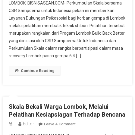
LOMBOK, BISNISASEAN.COM- Perkumpulan Skala bersama
Skala
CSR Sampoerna untuk Indonesia pekan ini memberikan
Bersama
Layanan Dukungan Psikososial bagi korban gempa di Lombok
CSR
melalui pelatihan membatik teknik shibori. Pelatihan tersebut
Sampoerna
Gelar
merupakan rangkaian dari Progam Lombok Build Back Better
Pelatihan
yang diinisiasi oleh CSR Sampoerna Untuk Indonesia dan
Batik
Perkumlulan Skala dalam rangka berpartisipasi dalam masa
Shibori
recovery Lombok pasca gempa 6,4 […]
Di
Lombok
Continue Reading
Skala Bekali Warga Lombok, Melalui
Pelatihan Kesiapsiagan Terhadap Bencana
Editor
On
Leave A Comment
Skala