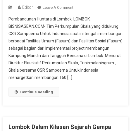
Editor
On
Leave A Comment
Perkumpulan
Pembangunan Huntara di Lombok. LOMBOK,
Skala
BISNISASEAN.COM- Tim Perkumpulan Skala yang didukung
Bersama
CSR Sampoerna Untuk Indonesia saat ini tengah membangun
CSR
berbagai Fasilitas Umum (Fasum) dan Fasilitas Sosial (Fasum)
Sampoerna
Untuk
sebagai bagian dari implementasi project membangun
Indonesia
Kampung Mandiri dan Tangguh Bencana di Lombok. Menurut
Bangun
Direktur Eksekutif Perkumpulan Skala, Trinirmalaningrum ,
Fasum
Skala bersama CSR Sampoerna Untuk Indonesia
Dan
menargetkan membangun 160 […]
Fasos
Di
Continue Reading
Lombok
Lombok Dalam Kilasan Sejarah Gempa