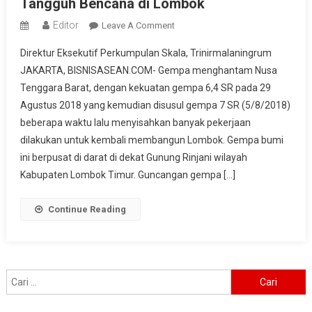
Tangguh Bencana di Lombok
Editor
On
Leave A Comment
Skala
Direktur Eksekutif Perkumpulan Skala, Trinirmalaningrum
Bersama
JAKARTA, BISNISASEAN.COM- Gempa menghantam Nusa
CSR
Tenggara Barat, dengan kekuatan gempa 6,4 SR pada 29
Sampoerna
Agustus 2018 yang kemudian disusul gempa 7 SR (5/8/2018)
Untuk
Indonesia
beberapa waktu lalu menyisahkan banyak pekerjaan
Bangun
dilakukan untuk kembali membangun Lombok. Gempa bumi
Kampung
ini berpusat di darat di dekat Gunung Rinjani wilayah
Mandiri
Kabupaten Lombok Timur. Guncangan gempa […]
Dan
Tangguh
Continue Reading
Bencana
Di
Lombok
Cari
untuk: