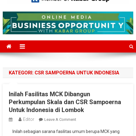
Mediajakarta.com
Situs Berita Jakarta Terkini
KATEGORI:
CSR SAMPOERNA UNTUK INDONESIA
Inilah Fasilitas MCK Dibangun
Perkumpulan Skala dan CSR Sampoerna
Untuk Indonesia di Lombok
Editor
On
Leave A Comment
Inilah
Inilah sebagian sarana fasilitas umum berupa MCK yang
Fasilitas