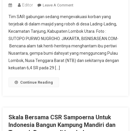
Editor
On
Leave A Comment
Lombok
Tim SAR gabungan sedang mengevakuasi korban yang
Dalam
terjebak di dalam masjid yang roboh di desa Lading-Lading,
Kilasan
Kecamatan Tanjung, Kabupaten Lombok Utara. Foto :
Sejarah
SUTOPO PURWO NUGROHO. JAKARTA, BISNISASEAN.COM-
Gempa
Bencana alam tak henti-hentinya menghantam ibu pertiwi
Nusantara, gempa bumi dahsyat yang mengguncang Pulau
Lombok, Nusa Tenggara Barat (NTB) dan sekitarnya dengan
kekuatan 6,4 SR pada 29 […]
Continue Reading
Skala Bersama CSR Sampoerna Untuk
Indonesia Bangun Kampung Mandiri dan