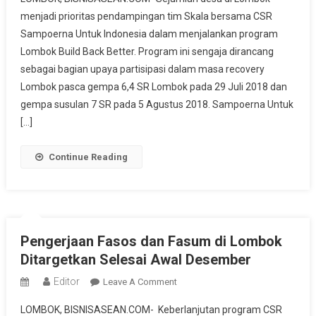
Empat
menjadi prioritas pendampingan tim Skala bersama CSR
Desa
Sampoerna Untuk Indonesia dalam menjalankan program
Di
Lombok Build Back Better. Program ini sengaja dirancang
Lombok
Didampingi
sebagai bagian upaya partisipasi dalam masa recovery
Tim
Lombok pasca gempa 6,4 SR Lombok pada 29 Juli 2018 dan
Skala
gempa susulan 7 SR pada 5 Agustus 2018. Sampoerna Untuk
Dan
[…]
CSR
Sampoerna
Continue Reading
Untuk
Indonesia
Pengerjaan Fasos dan Fasum di Lombok
Ditargetkan Selesai Awal Desember
Editor
On
Leave A Comment
Pengerjaan
LOMBOK, BISNISASEAN.COM- Keberlanjutan program CSR
Fasos