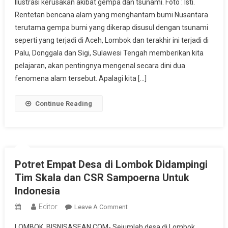
Ilustrasi kerusakan akibat gempa dan tsunami. Foto : Isti.
Tips
Rentetan bencana alam yang menghantam bumi Nusantara
Dianjurkan
terutama gempa bumi yang dikerap disusul dengan tsunami
Ahli
seperti yang terjadi di Aceh, Lombok dan terakhir ini terjadi di
Penanganan
Bencana
Palu, Donggala dan Sigi, Sulawesi Tengah memberikan kita
Saat
pelajaran, akan pentingnya mengenal secara dini dua
Menghadapi
fenomena alam tersebut. Apalagi kita […]
Gempa
Dan
Continue Reading
Tsunami
Potret Empat Desa di Lombok Didampingi
Tim Skala dan CSR Sampoerna Untuk
Indonesia
Editor
On
Leave A Comment
Potret
LOMBOK, BISNISASEAN.COM- Sejumlah desa di Lombok