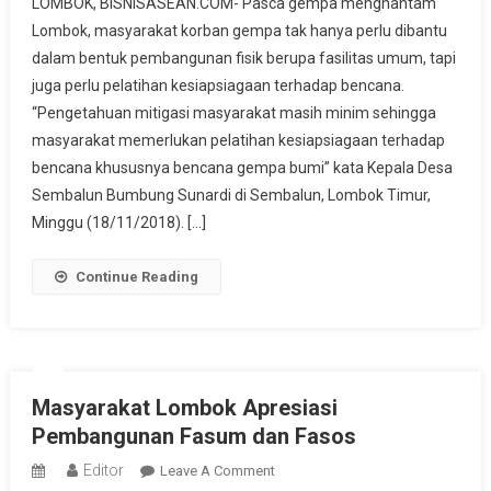
LOMBOK, BISNISASEAN.COM- Pasca gempa menghantam
Bekali
Lombok, masyarakat korban gempa tak hanya perlu dibantu
Warga
dalam bentuk pembangunan fisik berupa fasilitas umum, tapi
Lombok,
juga perlu pelatihan kesiapsiagaan terhadap bencana.
Melalui
Pelatihan
“Pengetahuan mitigasi masyarakat masih minim sehingga
Kesiapsiagan
masyarakat memerlukan pelatihan kesiapsiagaan terhadap
Terhadap
bencana khususnya bencana gempa bumi” kata Kepala Desa
Bencana
Sembalun Bumbung Sunardi di Sembalun, Lombok Timur,
Minggu (18/11/2018). […]
Continue Reading
Masyarakat Lombok Apresiasi
Pembangunan Fasum dan Fasos
Editor
On
Leave A Comment