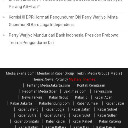
Perang AS–Iran?
Komisi XI DPR Hormati Pengunduran Diri Perry Warjiyo, Minta
Gubernur BI Baru Jaga Independensi
Perry Warjiyo Mundur dari Bank Indonesia, Presiden Prabowo
Terima Pengunduran Diri
Mediajakarta.com | Member of Kabar Group | Terkini Media Group | iMedia
|
Theme: News Portal by
Mystery Themes
.
Tentang MediaJakarta.com
Kontak Kemitraan
Pedoman Media Siber
Jaktimes.com
Terkini.com
News Terkini
Kabar Group
Kabar.id
Kabar Aceh
Kabar Jakarta
Kabarbandung.com
Kabar Sumsel
Kabar Jabar
Kabar Jateng
Kabar Jogja
Kabar Jatim
Kabar Sulsel
Kabar Sultra
Kabar Sulteng
Kabar Sulut
Kabar Sulbar
Kabar Gorontalo
Kabar Kalbar
Kabar Kalsel
Kabar Kalteng
Kabar Kaltim
Kabar Kaltara
Kabar Bali
Kabar Papua