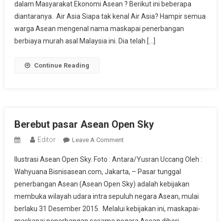
dalam Masyarakat Ekonomi Asean ? Berikut ini beberapa
1)
diantaranya. Air Asia Siapa tak kenal Air Asia? Hampir semua
warga Asean mengenal nama maskapai penerbangan
berbiaya murah asal Malaysia ini. Dia telah […]
Continue Reading
Berebut pasar Asean Open Sky
Editor
On
Leave A Comment
Berebut
Ilustrasi Asean Open Sky. Foto : Antara/Yusran Uccang Oleh :
Pasar
Wahyuana Bisnisasean.com, Jakarta, – Pasar tunggal
Asean
penerbangan Asean (Asean Open Sky) adalah kebijakan
Open
membuka wilayah udara intra sepuluh negara Asean, mulai
Sky
berlaku 31 Desember 2015. Melalui kebijakan ini, maskapai-