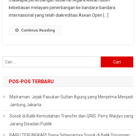
maskapai penerbangan sesama negara Asean diberi
kebebasan melayani penerbangan ke bandara-bandara
internasional yang telah diakreditasi Asean Open […]
Continue Reading
Cari
untuk:
POS-POS TERBARU
Matraman: Jejak Pasukan Sultan Agung yang Menjelma Menjadi
Jantung Jakarta
Sosok di Balik Kemudahan Transfer dan QRIS: Perry Warjiyo yang
Jarang Disadari Publik
BARU TERUNGKAP! Siapa Sebenarnya Sosok di Balik Dorongan