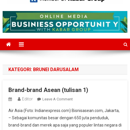
Mediajakarta.com
Situs Berita Jakarta Terkini
KATEGORI:
BRUNEI DARUSALAM
Brand-brand Asean (tulisan 1)
Editor
On
Leave A Comment
Brand-
Air Asia (Foto: Indianexpress.com) Bisnisasean.com, Jakarta,
Brand
– Sebagai komunitas besar dengan 650 juta penduduk,
Asean
brand-brand dan merek apa saja yang populer lintas negara di
(tulisan