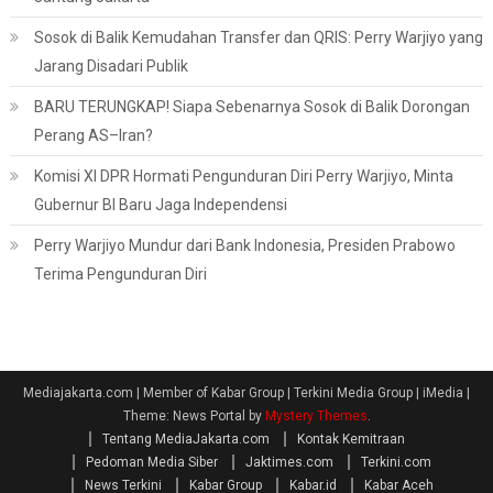
Sosok di Balik Kemudahan Transfer dan QRIS: Perry Warjiyo yang
Jarang Disadari Publik
BARU TERUNGKAP! Siapa Sebenarnya Sosok di Balik Dorongan
Perang AS–Iran?
Komisi XI DPR Hormati Pengunduran Diri Perry Warjiyo, Minta
Gubernur BI Baru Jaga Independensi
Perry Warjiyo Mundur dari Bank Indonesia, Presiden Prabowo
Terima Pengunduran Diri
Mediajakarta.com | Member of Kabar Group | Terkini Media Group | iMedia
|
Theme: News Portal by
Mystery Themes
.
Tentang MediaJakarta.com
Kontak Kemitraan
Pedoman Media Siber
Jaktimes.com
Terkini.com
News Terkini
Kabar Group
Kabar.id
Kabar Aceh