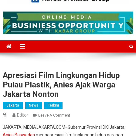
Mediajakarta.com
Situs Berita Jakarta Terkini
Apresiasi Film Lingkungan Hidup
Pulau Plastik, Anies Ajak Warga
Jakarta Nonton
Jakarta
News
Terkini
Editor
On
Leave A Comment
Apresiasi
JAKARTA, MEDIAJAKARTA.COM- Gubernur Provinsi DKI Jakarta,
Film
Anies Baswedan
mengapresiasi film lingkungan hidup garapan
Lingkungan