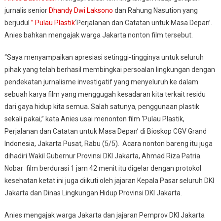
jurnalis senior
Dhandy Dwi Laksono
dan Rahung Nasution yang
Hidup
berjudul
” Pulau Plastik
‘Perjalanan dan Catatan untuk Masa Depan’.
Pulau
Plastik,
Anies bahkan mengajak warga Jakarta nonton film tersebut.
Anies
Ajak
“Saya menyampaikan apresiasi setinggi-tingginya untuk seluruh
Warga
pihak yang telah berhasil membingkai persoalan lingkungan dengan
Jakarta
pendekatan jurnalisme investigatif yang menyeluruh ke dalam
Nonton
sebuah karya film yang menggugah kesadaran kita terkait residu
dari gaya hidup kita semua. Salah satunya, penggunaan plastik
sekali pakai,” kata Anies usai menonton film ‘Pulau Plastik,
Perjalanan dan Catatan untuk Masa Depan’ di Bioskop CGV Grand
Indonesia, Jakarta Pusat, Rabu (5/5). Acara nonton bareng itu juga
dihadiri Wakil Gubernur Provinsi DKI Jakarta, Ahmad Riza Patria.
Nobar film berdurasi 1 jam 42 menit itu digelar dengan protokol
kesehatan ketat ini juga diikuti oleh jajaran Kepala Pasar seluruh DKI
Jakarta dan Dinas Lingkungan Hidup Provinsi DKI Jakarta.
Anies mengajak warga Jakarta dan jajaran Pemprov DKI Jakarta