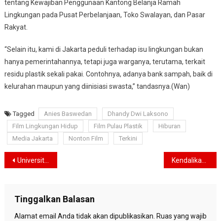
tentang Kewajiban Penggunaan Kantong Belanja Ramah
Lingkungan pada Pusat Perbelanjaan, Toko Swalayan, dan Pasar
Rakyat.
“Selain itu, kami di Jakarta peduli terhadap isu lingkungan bukan
hanya pemerintahannya, tetapi juga warganya, terutama, terkait
residu plastik sekali pakai. Contohnya, adanya bank sampah, baik di
kelurahan maupun yang diinisiasi swasta,” tandasnya.(Wan)
Tagged
Anies Baswedan
Dhandy Dwi Laksono
Film Lingkungan Hidup
Film Pulau Plastik
Hiburan
Media Jakarta
Nonton Film
Terkini
Navigasi
Universitas Indonesia Sosialisasikan Program Pendidikan dari Jenjang D3 hingga S3
Kendalikan Laju Kasus Covid-19, Pemprov DKI Jakarta Kembali Perpanjang PPKM Mikro
pos
Tinggalkan Balasan
Alamat email Anda tidak akan dipublikasikan.
Ruas yang wajib