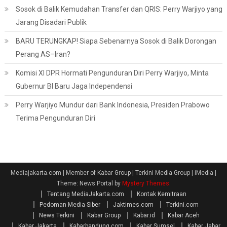
Sosok di Balik Kemudahan Transfer dan QRIS: Perry Warjiyo yang
Jarang Disadari Publik
BARU TERUNGKAP! Siapa Sebenarnya Sosok di Balik Dorongan
Perang AS–Iran?
Komisi XI DPR Hormati Pengunduran Diri Perry Warjiyo, Minta
Gubernur BI Baru Jaga Independensi
Perry Warjiyo Mundur dari Bank Indonesia, Presiden Prabowo
Terima Pengunduran Diri
Mediajakarta.com | Member of Kabar Group | Terkini Media Group | iMedia
|
Theme: News Portal by
Mystery Themes
.
Tentang MediaJakarta.com
Kontak Kemitraan
Pedoman Media Siber
Jaktimes.com
Terkini.com
News Terkini
Kabar Group
Kabar.id
Kabar Aceh
Kabar Jakarta
Kabarbandung.com
Kabar Sumsel
Kabar Jabar