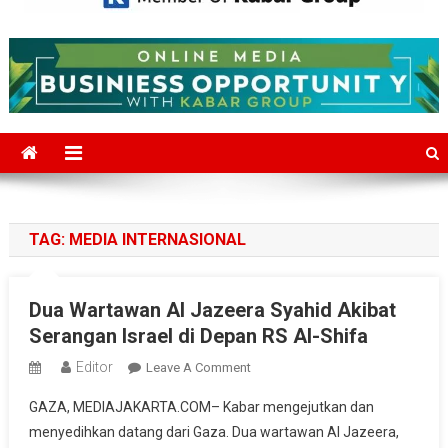
Mediajakarta.com
Situs Berita Jakarta Terkini
TAG:
MEDIA INTERNASIONAL
Dua Wartawan Al Jazeera Syahid Akibat
Serangan Israel di Depan RS Al-Shifa
Editor
On
Leave A Comment
Dua
GAZA, MEDIAJAKARTA.COM– Kabar mengejutkan dan
Wartawan
menyedihkan datang dari Gaza. Dua wartawan Al Jazeera,
Al