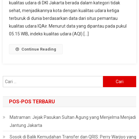
kualitas udara di DKI Jakarta berada dalam kategori tidak
Jakarta
sehat, menjadikannya kota dengan kualitas udara ketiga
Masuk
Nomor
terburuk di dunia berdasarkan data dari situs pemantau
Tiga
kualitas udara IQAir. Menurut data yang dipantau pada pukul
Terburuk
05.15 WIB, indeks kualitas udara (AQI) […]
Di
Dunia
Continue Reading
Cari
untuk:
POS-POS TERBARU
Matraman: Jejak Pasukan Sultan Agung yang Menjelma Menjadi
Jantung Jakarta
Sosok di Balik Kemudahan Transfer dan QRIS: Perry Warjiyo yang