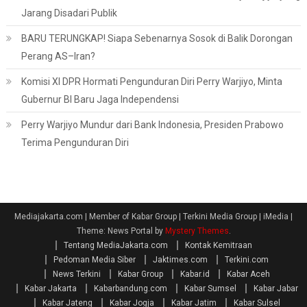
Jarang Disadari Publik
BARU TERUNGKAP! Siapa Sebenarnya Sosok di Balik Dorongan
Perang AS–Iran?
Komisi XI DPR Hormati Pengunduran Diri Perry Warjiyo, Minta
Gubernur BI Baru Jaga Independensi
Perry Warjiyo Mundur dari Bank Indonesia, Presiden Prabowo
Terima Pengunduran Diri
Mediajakarta.com | Member of Kabar Group | Terkini Media Group | iMedia
|
Theme: News Portal by
Mystery Themes
.
Tentang MediaJakarta.com
Kontak Kemitraan
Pedoman Media Siber
Jaktimes.com
Terkini.com
News Terkini
Kabar Group
Kabar.id
Kabar Aceh
Kabar Jakarta
Kabarbandung.com
Kabar Sumsel
Kabar Jabar
Kabar Jateng
Kabar Jogja
Kabar Jatim
Kabar Sulsel