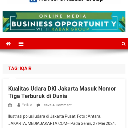
Mediajakarta.com
Situs Berita Jakarta Terkini
TAG:
IQAIR
Kualitas Udara DKI Jakarta Masuk Nomor
Tiga Terburuk di Dunia
Editor
On
Leave A Comment
Kualitas
Ilustrasi polusi udara di Jakarta Pusat. Foto : Antara.
Udara
JAKARTA, MEDIAJAKARTA.COM– Pada Senin, 27 Mei 2024,
DKI