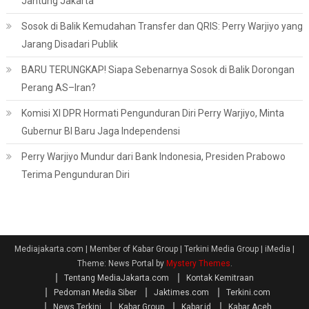
Jantung Jakarta
Sosok di Balik Kemudahan Transfer dan QRIS: Perry Warjiyo yang
Jarang Disadari Publik
BARU TERUNGKAP! Siapa Sebenarnya Sosok di Balik Dorongan
Perang AS–Iran?
Komisi XI DPR Hormati Pengunduran Diri Perry Warjiyo, Minta
Gubernur BI Baru Jaga Independensi
Perry Warjiyo Mundur dari Bank Indonesia, Presiden Prabowo
Terima Pengunduran Diri
Mediajakarta.com | Member of Kabar Group | Terkini Media Group | iMedia
|
Theme: News Portal by
Mystery Themes
.
Tentang MediaJakarta.com
Kontak Kemitraan
Pedoman Media Siber
Jaktimes.com
Terkini.com
News Terkini
Kabar Group
Kabar.id
Kabar Aceh