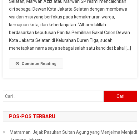
Selatan, Marwan Aziz atau Marwan SP resmi mencalonkan
Calon
diri sebagai Dewan Kota Jakarta Selatan dengan membawa
Dewan
visi dan misi yang berfokus pada kemakmuran warga,
Kota
Jakarta
kemajuan kota, dan keberlanjutan. “Alhamdulillah
Selatan
berdasarkan keputusan Panitia Pemilihan Bakal Calon Dewan
Mengusung
Kota Jakarta Selatan di Kelurahan Duren Tiga, sudah
Visi
menetapkan nama saya sebagai salah satu kandidat bakal […]
Misi
Untuk
Continue Reading
Kemajuan
Dan
Kesejahteraan
Warga
Cari
untuk:
POS-POS TERBARU
Matraman: Jejak Pasukan Sultan Agung yang Menjelma Menjadi