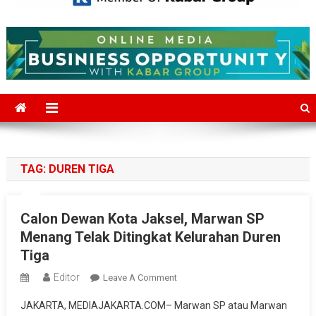
Mediajakarta.com
Situs Berita Jakarta Terkini
TAG:
DUREN TIGA
Calon Dewan Kota Jaksel, Marwan SP
Menang Telak Ditingkat Kelurahan Duren
Tiga
Editor
On
Leave A Comment
Calon
JAKARTA, MEDIAJAKARTA.COM– Marwan SP atau Marwan
Dewan