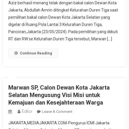
Aziz berhasil menang telak dengan bakal calon Dewan Kota
Kota
Jakarta, Abdullah Amrin ditingkat Kelurahan Duren Tiga saat
Jaksel,
pemilihan bakal calon Dewan Kota Jakarta Selatan yang
Marwan
SP
digelar di Ruang Pola Lantai 3 Kelurahan Duren Tiga,
Menang
Pancoran,Jakarta (23/05/2024). Pada pemilihan yang diikuti
Telak
RT dan RW se Kelurahan Duren Tiga tersebut, Marwan […]
Ditingkat
Kelurahan
Continue Reading
Duren
Tiga
Marwan SP, Calon Dewan Kota Jakarta
Selatan Mengusung Visi Misi untuk
Kemajuan dan Kesejahteraan Warga
Editor
On
Leave A Comment
Marwan
JAKARTA,MEDIAJAKARTA.COM-Pengurus ICMI Jakarta
SP,