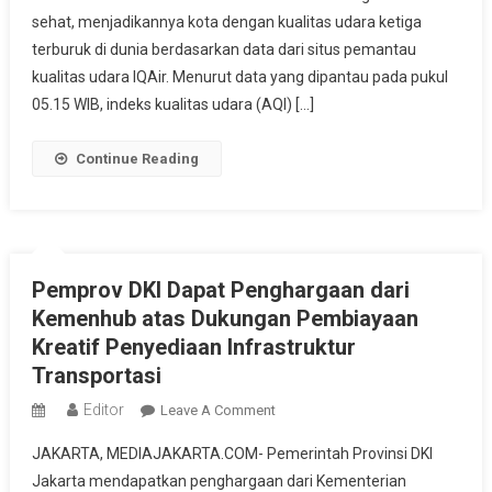
sehat, menjadikannya kota dengan kualitas udara ketiga
Masuk
Nomor
terburuk di dunia berdasarkan data dari situs pemantau
Tiga
kualitas udara IQAir. Menurut data yang dipantau pada pukul
Terburuk
05.15 WIB, indeks kualitas udara (AQI) […]
Di
Dunia
Continue Reading
Pemprov DKI Dapat Penghargaan dari
Kemenhub atas Dukungan Pembiayaan
Kreatif Penyediaan Infrastruktur
Transportasi
Editor
On
Leave A Comment
Pemprov
JAKARTA, MEDIAJAKARTA.COM- Pemerintah Provinsi DKI
DKI
Jakarta mendapatkan penghargaan dari Kementerian
Dapat