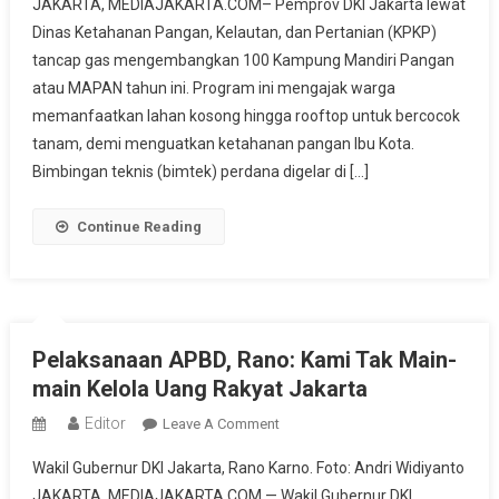
JAKARTA, MEDIAJAKARTA.COM– Pemprov DKI Jakarta lewat
Kampung
Dinas Ketahanan Pangan, Kelautan, dan Pertanian (KPKP)
Mandiri
tancap gas mengembangkan 100 Kampung Mandiri Pangan
Pangan,
Warga
atau MAPAN tahun ini. Program ini mengajak warga
Jakarta
memanfaatkan lahan kosong hingga rooftop untuk bercocok
Diajak
tanam, demi menguatkan ketahanan pangan Ibu Kota.
Berkebun
Bimbingan teknis (bimtek) perdana digelar di […]
Di
Rooftop
Continue Reading
Pelaksanaan APBD, Rano: Kami Tak Main-
main Kelola Uang Rakyat Jakarta
Editor
On
Leave A Comment
Pelaksanaan
Wakil Gubernur DKI Jakarta, Rano Karno. Foto: Andri Widiyanto
APBD,
JAKARTA, MEDIAJAKARTA.COM — Wakil Gubernur DKI