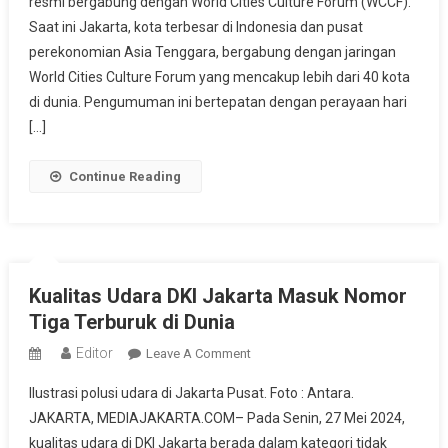
resmi bergabung dengan World Cities Culture Forum (WCCF).
Anggota
Saat ini Jakarta, kota terbesar di Indonesia dan pusat
World
Cities
perekonomian Asia Tenggara, bergabung dengan jaringan
Culture
World Cities Culture Forum yang mencakup lebih dari 40 kota
Forum
di dunia. Pengumuman ini bertepatan dengan perayaan hari
Pertama
[…]
Di
Asia
Continue Reading
Tenggara
Kualitas Udara DKI Jakarta Masuk Nomor
Tiga Terburuk di Dunia
Editor
On
Leave A Comment
Kualitas
Ilustrasi polusi udara di Jakarta Pusat. Foto : Antara.
Udara
JAKARTA, MEDIAJAKARTA.COM– Pada Senin, 27 Mei 2024,
DKI
kualitas udara di DKI Jakarta berada dalam kategori tidak
Jakarta