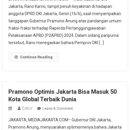
Rano:
Jakarta, Rano Karno, tampil penuh keyakinan di hadapan
Kami
anggota DPRD DKI Jakarta, Senin (16/6), saat menyampaikan
Tak
Main-
tanggapan Gubernur Pramono Anung atas pandangan umum
Main
fraksi-fraksi terhadap Raperda Pertanggungjawaban
Kelola
Pelaksanaan APBD (P2APBD) 2024. Dalam sidang paripurna
Uang
tersebut, Rano menegaskan bahwa Pemprov DKI […]
Rakyat
Jakarta
Continue Reading
Pramono Optimis Jakarta Bisa Masuk 50
Kota Global Terbaik Dunia
Editor
On
Leave A Comment
Pramono
JAKARTA, MEDIAJAKARTA.COM– Gubernur DKI Jakarta,
Optimis
Pramono Anung, menyuarakan optimismenya bahwa Jakarta
Jakarta