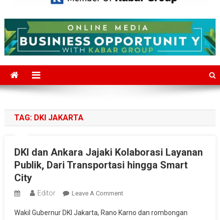
Mediajakarta.com
Situs Berita Jakarta Terkini
TAG:
DKI JAKARTA
DKI dan Ankara Jajaki Kolaborasi Layanan
Publik, Dari Transportasi hingga Smart
City
Editor
On
Leave A Comment
DKI
Wakil Gubernur DKI Jakarta, Rano Karno dan rombongan
Dan