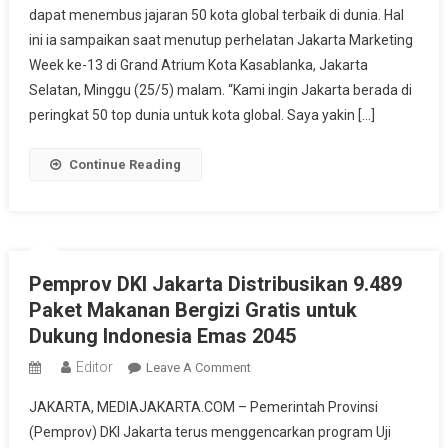
dapat menembus jajaran 50 kota global terbaik di dunia. Hal
Bisa
ini ia sampaikan saat menutup perhelatan Jakarta Marketing
Masuk
50
Week ke-13 di Grand Atrium Kota Kasablanka, Jakarta
Kota
Selatan, Minggu (25/5) malam. “Kami ingin Jakarta berada di
Global
peringkat 50 top dunia untuk kota global. Saya yakin […]
Terbaik
Dunia
Continue Reading
Pemprov DKI Jakarta Distribusikan 9.489
Paket Makanan Bergizi Gratis untuk
Dukung Indonesia Emas 2045
Editor
On
Leave A Comment
Pemprov
JAKARTA, MEDIAJAKARTA.COM – Pemerintah Provinsi
DKI
(Pemprov) DKI Jakarta terus menggencarkan program Uji
Jakarta