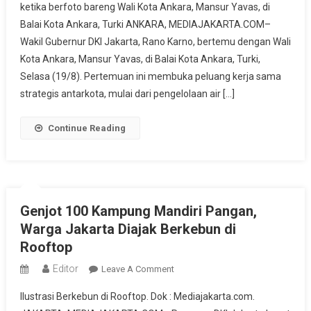
ketika berfoto bareng Wali Kota Ankara, Mansur Yavas, di
Ankara
Balai Kota Ankara, Turki ANKARA, MEDIAJAKARTA.COM–
Jajaki
Wakil Gubernur DKI Jakarta, Rano Karno, bertemu dengan Wali
Kolaborasi
Layanan
Kota Ankara, Mansur Yavas, di Balai Kota Ankara, Turki,
Publik,
Selasa (19/8). Pertemuan ini membuka peluang kerja sama
Dari
strategis antarkota, mulai dari pengelolaan air […]
Transportasi
Hingga
Continue Reading
Smart
City
Genjot 100 Kampung Mandiri Pangan,
Warga Jakarta Diajak Berkebun di
Rooftop
Editor
On
Leave A Comment
Genjot
Ilustrasi Berkebun di Rooftop. Dok : Mediajakarta.com.
100