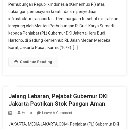
Perhubungan Republik Indonesia (Kemenhub RI) atas
Penghargaan
dukungan pembiayaan kreatif dalam penyediaan
Dari
Kemenhub
infrastruktur transportasi. Penghargaan tersebut diserahkan
Atas
langsung oleh Menteri Perhubungan RI Budi Karya Sumadi
Dukungan
kepada Penjabat (Pj.) Gubernur DKI Jakarta Heru Budi
Pembiayaan
Hartono, di Gedung Kemenhub RI, Jalan Medan Merdeka
Kreatif
Barat, Jakarta Pusat, Kamis (10/8). […]
Penyediaan
Infrastruktur
Continue Reading
Transportasi
Jelang Lebaran, Pejabat Gubernur DKI
Jakarta Pastikan Stok Pangan Aman
Editor
On
Leave A Comment
Jelang
JAKARTA, MEDIAJAKARTA.COM- Penjabat (Pj.) Gubernur DKI
Lebaran,