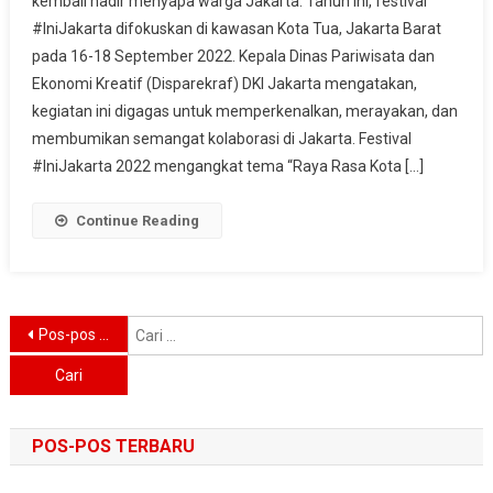
kembali hadir menyapa warga Jakarta. Tahun ini, festival
2022
#IniJakarta difokuskan di kawasan Kota Tua, Jakarta Barat
Wujudkan
pada 16-18 September 2022. Kepala Dinas Pariwisata dan
Aksi
Kolaborasi
Ekonomi Kreatif (Disparekraf) DKI Jakarta mengatakan,
kegiatan ini digagas untuk memperkenalkan, merayakan, dan
membumikan semangat kolaborasi di Jakarta. Festival
#IniJakarta 2022 mengangkat tema “Raya Rasa Kota […]
Continue Reading
Navigasi
C
Pos-pos lama
u
pos
POS-POS TERBARU