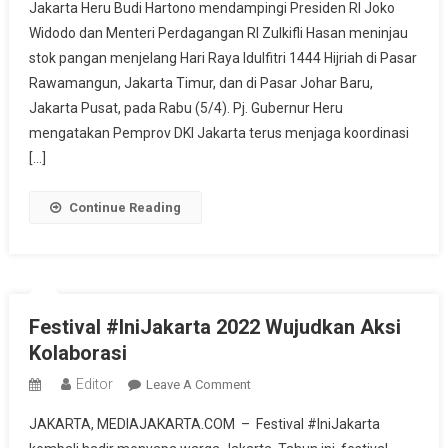
Jakarta Heru Budi Hartono mendampingi Presiden RI Joko
Pejabat
Widodo dan Menteri Perdagangan RI Zulkifli Hasan meninjau
Gubernur
stok pangan menjelang Hari Raya Idulfitri 1444 Hijriah di Pasar
DKI
Jakarta
Rawamangun, Jakarta Timur, dan di Pasar Johar Baru,
Pastikan
Jakarta Pusat, pada Rabu (5/4). Pj. Gubernur Heru
Stok
mengatakan Pemprov DKI Jakarta terus menjaga koordinasi
Pangan
[…]
Aman
Continue Reading
Festival #IniJakarta 2022 Wujudkan Aksi
Kolaborasi
Editor
On
Leave A Comment
Festival
JAKARTA, MEDIAJAKARTA.COM – Festival #IniJakarta
#IniJakarta