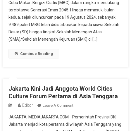
Coba Makan Bergizi Gratis (MBG) dalam rangka mendukung
Distribusikan
terciptanya Generasi Emas 2045. Hingga memasuki bulan
9.489
Paket
kedua, sejak diluncurkan pada 19 Agustus 2024, sebanyak
Makanan
9.489 paket MBG telah didistribusikan kepada siswa Sekolah
Bergizi
Dasar (SD) hingga tingkat Sekolah Menengah Atas
Gratis
(SMA)/Sekolah Menengah Kejuruan (SMK) di […]
Untuk
Dukung
Continue Reading
Indonesia
Emas
2045
Jakarta Kini Jadi Anggota World Cities
Culture Forum Pertama di Asia Tenggara
Editor
On
Leave A Comment
Jakarta
JAKARTA, MEDIAJAKARTA.COM– Pemerintah Provinsi DKI
Kini
Jakarta menjadi kota pertama di wilayah Asia Tenggara yang
Jadi