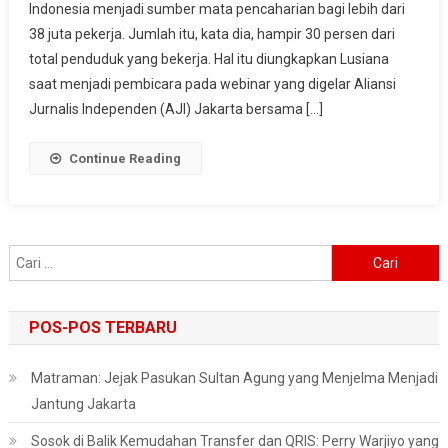
Indonesia menjadi sumber mata pencaharian bagi lebih dari
Di
38 juta pekerja. Jumlah itu, kata dia, hampir 30 persen dari
Perkebunan
Sawit
total penduduk yang bekerja. Hal itu diungkapkan Lusiana
Dan
saat menjadi pembicara pada webinar yang digelar Aliansi
Perikanan
Jurnalis Independen (AJI) Jakarta bersama […]
Memprihatinkan
Continue Reading
Cari
untuk:
POS-POS TERBARU
Matraman: Jejak Pasukan Sultan Agung yang Menjelma Menjadi
Jantung Jakarta
Sosok di Balik Kemudahan Transfer dan QRIS: Perry Warjiyo yang