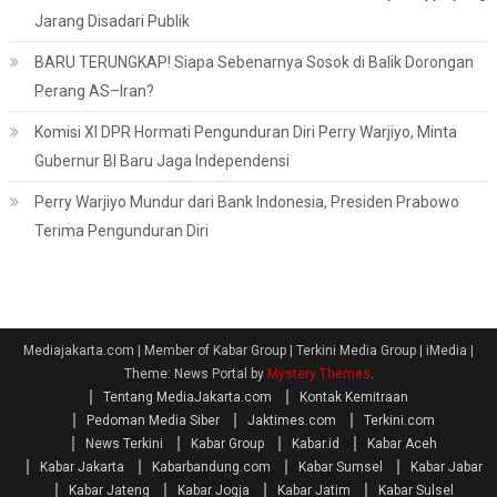
Jarang Disadari Publik
BARU TERUNGKAP! Siapa Sebenarnya Sosok di Balik Dorongan
Perang AS–Iran?
Komisi XI DPR Hormati Pengunduran Diri Perry Warjiyo, Minta
Gubernur BI Baru Jaga Independensi
Perry Warjiyo Mundur dari Bank Indonesia, Presiden Prabowo
Terima Pengunduran Diri
Mediajakarta.com | Member of Kabar Group | Terkini Media Group | iMedia
|
Theme: News Portal by
Mystery Themes
.
Tentang MediaJakarta.com
Kontak Kemitraan
Pedoman Media Siber
Jaktimes.com
Terkini.com
News Terkini
Kabar Group
Kabar.id
Kabar Aceh
Kabar Jakarta
Kabarbandung.com
Kabar Sumsel
Kabar Jabar
Kabar Jateng
Kabar Jogja
Kabar Jatim
Kabar Sulsel