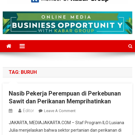
Mediajakarta.com
Situs Berita Jakarta Terkini
TAG:
BURUH
Nasib Pekerja Perempuan di Perkebunan
Sawit dan Perikanan Memprihatinkan
Editor
On
Leave A Comment
Nasib
JAKARTA, MEDIAJAKARTA.COM – Staf Program ILO Lusiana
Pekerja
Julia menjelaskan bahwa sektor pertanian dan perikanan di
Perempuan