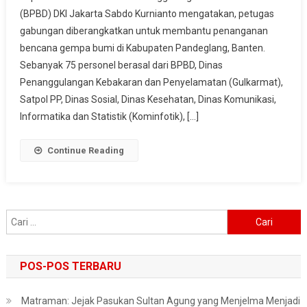
(BPBD) DKI Jakarta Sabdo Kurnianto mengatakan, petugas
Bantuan
gabungan diberangkatkan untuk membantu penanganan
Untuk
Korban
bencana gempa bumi di Kabupaten Pandeglang, Banten.
Gempa
Sebanyak 75 personel berasal dari BPBD, Dinas
Di
Penanggulangan Kebakaran dan Penyelamatan (Gulkarmat),
Pandeglang
Satpol PP, Dinas Sosial, Dinas Kesehatan, Dinas Komunikasi,
Informatika dan Statistik (Kominfotik), […]
Continue Reading
Cari
untuk:
POS-POS TERBARU
Matraman: Jejak Pasukan Sultan Agung yang Menjelma Menjadi