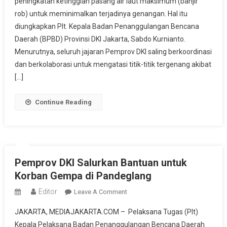
peningkatan ketinggian pasang air laut maksimum (banjir
Rob,
rob) untuk meminimalkan terjadinya genangan. Hal itu
Pemprov
DKI
diungkapkan Plt. Kepala Badan Penanggulangan Bencana
Salurkan
Daerah (BPBD) Provinsi DKI Jakarta, Sabdo Kurnianto.
Bantuan
Menurutnya, seluruh jajaran Pemprov DKI saling berkoordinasi
Bagi
dan berkolaborasi untuk mengatasi titik-titik tergenang akibat
Warga
[…]
Terdampak
Continue Reading
Pemprov DKI Salurkan Bantuan untuk
Korban Gempa di Pandeglang
Editor
On
Leave A Comment
Pemprov
JAKARTA, MEDIAJAKARTA.COM – Pelaksana Tugas (Plt)
DKI
Kepala Pelaksana Badan Penanggulangan Bencana Daerah
Salurkan