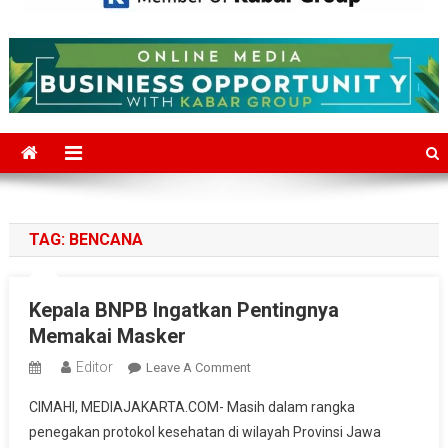
Mediajakarta.com
Situs Berita Jakarta Terkini
TAG:
BENCANA
Kepala BNPB Ingatkan Pentingnya
Memakai Masker
Editor
On
Leave A Comment
Kepala
CIMAHI, MEDIAJAKARTA.COM- Masih dalam rangka
BNPB
penegakan protokol kesehatan di wilayah Provinsi Jawa
Ingatkan