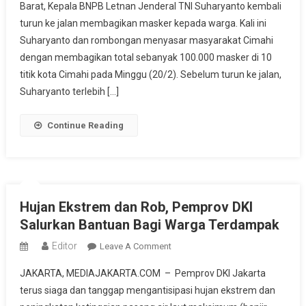
Barat, Kepala BNPB Letnan Jenderal TNI Suharyanto kembali
Pentingnya
turun ke jalan membagikan masker kepada warga. Kali ini
Memakai
Masker
Suharyanto dan rombongan menyasar masyarakat Cimahi
dengan membagikan total sebanyak 100.000 masker di 10
titik kota Cimahi pada Minggu (20/2). Sebelum turun ke jalan,
Suharyanto terlebih […]
Continue Reading
Hujan Ekstrem dan Rob, Pemprov DKI
Salurkan Bantuan Bagi Warga Terdampak
Editor
On
Leave A Comment
Hujan
JAKARTA, MEDIAJAKARTA.COM – Pemprov DKI Jakarta
Ekstrem
terus siaga dan tanggap mengantisipasi hujan ekstrem dan
Dan