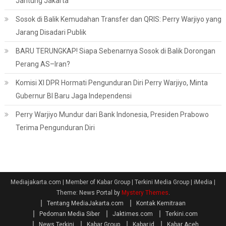
Jantung Jakarta
Sosok di Balik Kemudahan Transfer dan QRIS: Perry Warjiyo yang
Jarang Disadari Publik
BARU TERUNGKAP! Siapa Sebenarnya Sosok di Balik Dorongan
Perang AS–Iran?
Komisi XI DPR Hormati Pengunduran Diri Perry Warjiyo, Minta
Gubernur BI Baru Jaga Independensi
Perry Warjiyo Mundur dari Bank Indonesia, Presiden Prabowo
Terima Pengunduran Diri
Mediajakarta.com | Member of Kabar Group | Terkini Media Group | iMedia
|
Theme: News Portal by
Mystery Themes
.
Tentang MediaJakarta.com
Kontak Kemitraan
Pedoman Media Siber
Jaktimes.com
Terkini.com
News Terkini
Kabar Group
Kabar.id
Kabar Aceh