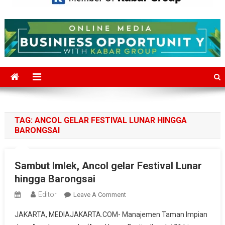
Mediajakarta.com
Situs Berita Jakarta Terkini
TAG:
ANCOL GELAR FESTIVAL LUNAR HINGGA
BARONGSAI
Sambut Imlek, Ancol gelar Festival Lunar
hingga Barongsai
Editor
On
Leave A Comment
Sambut
JAKARTA, MEDIAJAKARTA.COM- Manajemen Taman Impian
Imlek,