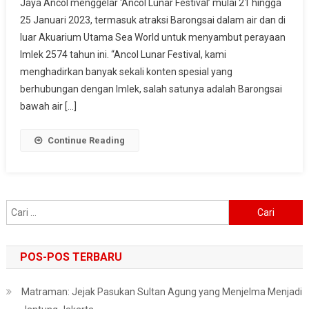
Jaya Ancol menggelar ‘Ancol Lunar Festival’ mulai 21 hingga
Ancol
25 Januari 2023, termasuk atraksi Barongsai dalam air dan di
Gelar
luar Akuarium Utama Sea World untuk menyambut perayaan
Festival
Lunar
Imlek 2574 tahun ini. “Ancol Lunar Festival, kami
Hingga
menghadirkan banyak sekali konten spesial yang
Barongsai
berhubungan dengan Imlek, salah satunya adalah Barongsai
bawah air […]
Continue Reading
Cari
untuk:
POS-POS TERBARU
Matraman: Jejak Pasukan Sultan Agung yang Menjelma Menjadi