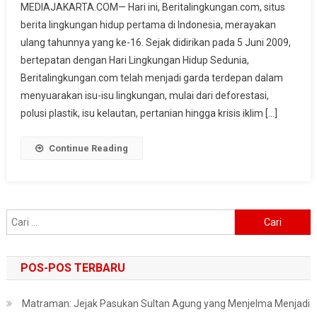
MEDIAJAKARTA.COM— Hari ini, Beritalingkungan.com, situs
Menjaga
berita lingkungan hidup pertama di Indonesia, merayakan
Suara
ulang tahunnya yang ke-16. Sejak didirikan pada 5 Juni 2009,
Bumi,
Beritalingkungan.com
bertepatan dengan Hari Lingkungan Hidup Sedunia,
Serukan
Beritalingkungan.com telah menjadi garda terdepan dalam
Aksi
menyuarakan isu-isu lingkungan, mulai dari deforestasi,
Lawan
polusi plastik, isu kelautan, pertanian hingga krisis iklim […]
Polusi
Dan
Continue Reading
Krisis
Iklim
Cari
untuk:
POS-POS TERBARU
Matraman: Jejak Pasukan Sultan Agung yang Menjelma Menjadi