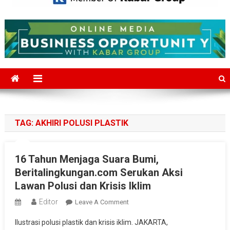
Mediajakarta.com
Situs Berita Jakarta Terkini
TAG:
AKHIRI POLUSI PLASTIK
16 Tahun Menjaga Suara Bumi,
Beritalingkungan.com Serukan Aksi
Lawan Polusi dan Krisis Iklim
Editor
On
Leave A Comment
16
Ilustrasi polusi plastik dan krisis iklim. JAKARTA,
Tahun