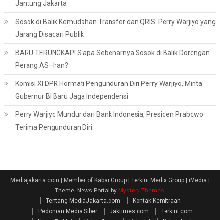
Jantung Jakarta
Sosok di Balik Kemudahan Transfer dan QRIS: Perry Warjiyo yang
Jarang Disadari Publik
BARU TERUNGKAP! Siapa Sebenarnya Sosok di Balik Dorongan
Perang AS–Iran?
Komisi XI DPR Hormati Pengunduran Diri Perry Warjiyo, Minta
Gubernur BI Baru Jaga Independensi
Perry Warjiyo Mundur dari Bank Indonesia, Presiden Prabowo
Terima Pengunduran Diri
Mediajakarta.com | Member of Kabar Group | Terkini Media Group | iMedia
|
Theme: News Portal by
Mystery Themes
.
Tentang MediaJakarta.com
Kontak Kemitraan
Pedoman Media Siber
Jaktimes.com
Terkini.com