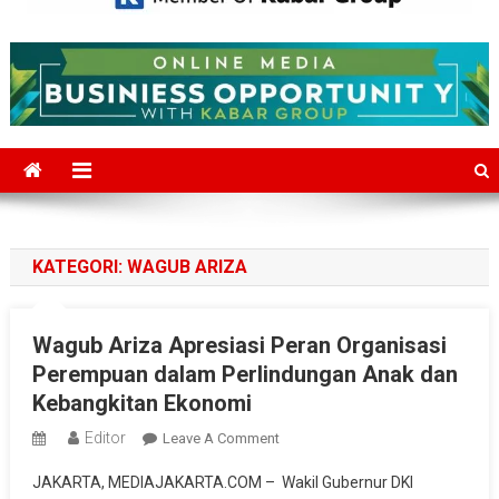
Mediajakarta.com
Situs Berita Jakarta Terkini
KATEGORI:
WAGUB ARIZA
Wagub Ariza Apresiasi Peran Organisasi
Perempuan dalam Perlindungan Anak dan
Kebangkitan Ekonomi
Editor
On
Leave A Comment
Wagub
JAKARTA, MEDIAJAKARTA.COM – Wakil Gubernur DKI
Ariza