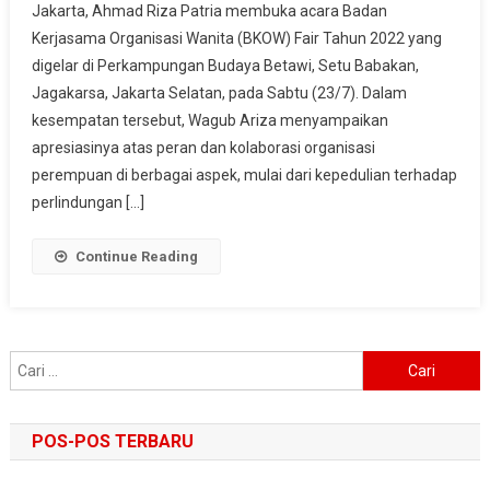
Jakarta, Ahmad Riza Patria membuka acara Badan
Apresiasi
Kerjasama Organisasi Wanita (BKOW) Fair Tahun 2022 yang
Peran
digelar di Perkampungan Budaya Betawi, Setu Babakan,
Organisasi
Perempuan
Jagakarsa, Jakarta Selatan, pada Sabtu (23/7). Dalam
Dalam
kesempatan tersebut, Wagub Ariza menyampaikan
Perlindungan
apresiasinya atas peran dan kolaborasi organisasi
Anak
perempuan di berbagai aspek, mulai dari kepedulian terhadap
Dan
perlindungan […]
Kebangkitan
Ekonomi
Continue Reading
Cari
untuk:
POS-POS TERBARU