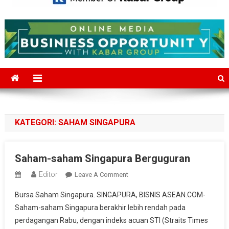
Mediajakarta.com
Situs Berita Jakarta Terkini
KATEGORI:
SAHAM SINGAPURA
Saham-saham Singapura Berguguran
Editor
On
Leave A Comment
Saham-
Bursa Saham Singapura. SINGAPURA, BISNIS ASEAN.COM-
Saham
Saham-saham Singapura berakhir lebih rendah pada
Singapura
perdagangan Rabu, dengan indeks acuan STI (Straits Times
Berguguran