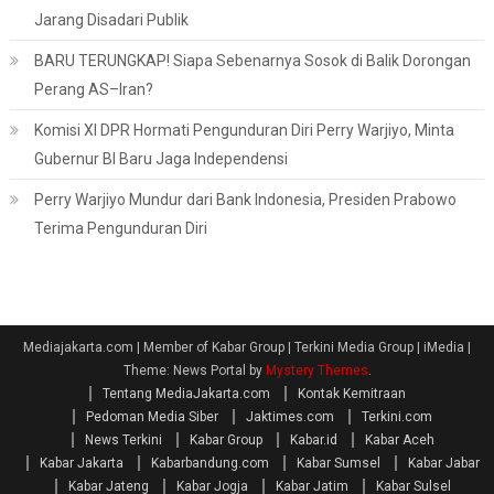
Jarang Disadari Publik
BARU TERUNGKAP! Siapa Sebenarnya Sosok di Balik Dorongan
Perang AS–Iran?
Komisi XI DPR Hormati Pengunduran Diri Perry Warjiyo, Minta
Gubernur BI Baru Jaga Independensi
Perry Warjiyo Mundur dari Bank Indonesia, Presiden Prabowo
Terima Pengunduran Diri
Mediajakarta.com | Member of Kabar Group | Terkini Media Group | iMedia
|
Theme: News Portal by
Mystery Themes
.
Tentang MediaJakarta.com
Kontak Kemitraan
Pedoman Media Siber
Jaktimes.com
Terkini.com
News Terkini
Kabar Group
Kabar.id
Kabar Aceh
Kabar Jakarta
Kabarbandung.com
Kabar Sumsel
Kabar Jabar
Kabar Jateng
Kabar Jogja
Kabar Jatim
Kabar Sulsel