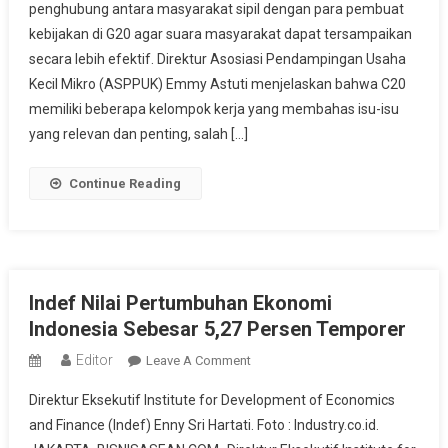
penghubung antara masyarakat sipil dengan para pembuat
GEDSI
kebijakan di G20 agar suara masyarakat dapat tersampaikan
Dibicarakan
Di
secara lebih efektif. Direktur Asosiasi Pendampingan Usaha
Forum
Kecil Mikro (ASPPUK) Emmy Astuti menjelaskan bahwa C20
G20
memiliki beberapa kelompok kerja yang membahas isu-isu
yang relevan dan penting, salah […]
Continue Reading
Indef Nilai Pertumbuhan Ekonomi
Indonesia Sebesar 5,27 Persen Temporer
Editor
On
Leave A Comment
Indef
Direktur Eksekutif Institute for Development of Economics
Nilai
and Finance (Indef) Enny Sri Hartati. Foto : Industry.co.id.
Pertumbuhan