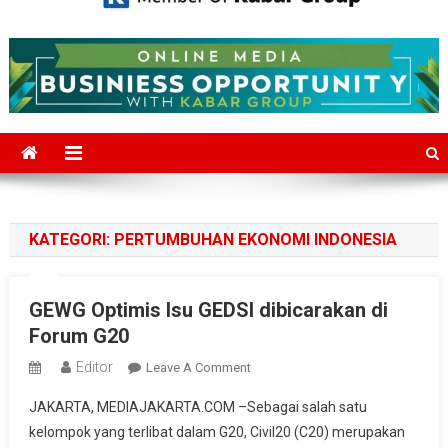
Mediajakarta.com
Situs Berita Jakarta Terkini
KATEGORI:
PERTUMBUHAN EKONOMI INDONESIA
GEWG Optimis Isu GEDSI dibicarakan di
Forum G20
Editor
On
Leave A Comment
GEWG
JAKARTA, MEDIAJAKARTA.COM –Sebagai salah satu
Optimis
kelompok yang terlibat dalam G20, Civil20 (C20) merupakan
Isu