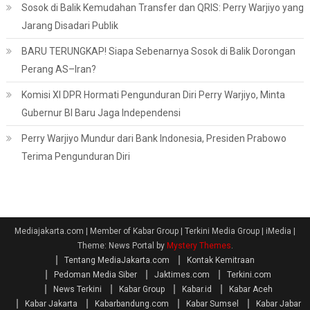
Sosok di Balik Kemudahan Transfer dan QRIS: Perry Warjiyo yang
Jarang Disadari Publik
BARU TERUNGKAP! Siapa Sebenarnya Sosok di Balik Dorongan
Perang AS–Iran?
Komisi XI DPR Hormati Pengunduran Diri Perry Warjiyo, Minta
Gubernur BI Baru Jaga Independensi
Perry Warjiyo Mundur dari Bank Indonesia, Presiden Prabowo
Terima Pengunduran Diri
Mediajakarta.com | Member of Kabar Group | Terkini Media Group | iMedia
|
Theme: News Portal by
Mystery Themes
.
Tentang MediaJakarta.com
Kontak Kemitraan
Pedoman Media Siber
Jaktimes.com
Terkini.com
News Terkini
Kabar Group
Kabar.id
Kabar Aceh
Kabar Jakarta
Kabarbandung.com
Kabar Sumsel
Kabar Jabar