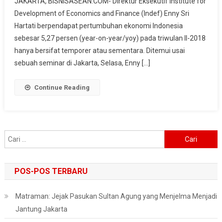
JAKARTA, BISNISASEAN.COM- Direktur Eksekutif Institute for
Ekonomi
Development of Economics and Finance (Indef) Enny Sri
Indonesia
Sebesar
Hartati berpendapat pertumbuhan ekonomi Indonesia
5,27
sebesar 5,27 persen (year-on-year/yoy) pada triwulan II-2018
Persen
hanya bersifat temporer atau sementara. Ditemui usai
Temporer
sebuah seminar di Jakarta, Selasa, Enny […]
Continue Reading
Cari
untuk:
POS-POS TERBARU
Matraman: Jejak Pasukan Sultan Agung yang Menjelma Menjadi
Jantung Jakarta