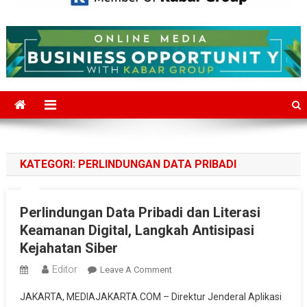
Mediajakarta.com
Situs Berita Jakarta Terkini
KATEGORI:
PERLINDUNGAN DATA PRIBADI
Perlindungan Data Pribadi dan Literasi
Keamanan Digital, Langkah Antisipasi
Kejahatan Siber
Editor
On
Leave A Comment
Perlindungan
JAKARTA, MEDIAJAKARTA.COM – Direktur Jenderal Aplikasi
Data