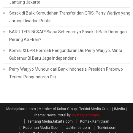
Jantung Jakarta
Sosok di Balik Kemudahan Transfer dan QRIS: Perry Warjiyo yang
Jarang Disadari Publik
BARU TERUNGKAP! Siapa Sebenarnya Sosok di Balik Dorongan
Perang AS–Iran?
Komisi XI DPR Hormati Pengunduran Diri Perry Warjiyo, Minta
Gubernur BI Baru Jaga Independensi
Perry Warjiyo Mundur dari Bank Indonesia, Presiden Prabowo
Terima Pengunduran Diri
Mediajakarta.com | Member of Kabar Group | Terkini Media Group | iMedia
|
Theme: News Portal by
Mystery Themes
.
Tentang MediaJakarta.com
Kontak Kemitraan
Pedoman Media Siber
Jaktimes.com
Terkini.com