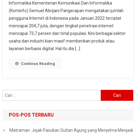
Informatika Kementerian Komunikasi Dan Informatika
Pribadi
(Kominfo) Semuel Abrijani Pangerapan mengatakan jumlah
Dan
pengguna Internet di Indonesia pada Januari 2022 tercatat
Literasi
Keamanan
mencapai 204,7 juta, dengan tingkat penetrasi internet
Digital,
mencapai 73,7 persen dari total populasi. Kini berbagai sektor
Langkah
usaha dan industri kian masif memberikan produk atau
Antisipasi
layanan berbasis digital. Hal itu dia […]
Kejahatan
Siber
Continue Reading
Cari
untuk:
POS-POS TERBARU
Matraman: Jejak Pasukan Sultan Agung yang Menjelma Menjadi