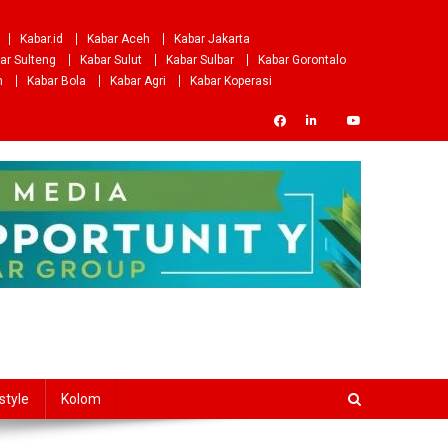
Kabar.id
Kabar Aceh
Kabar Jakarta
ar Sulteng
Kabar Sulut
Kabar Sulbar
Kabar Gorontalo
m
Kabar Bola
Kabar Agri
Kabar Koperasi
style
Kolom