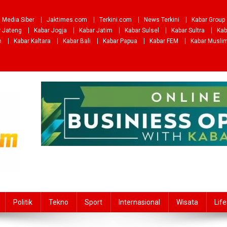
Media Siber
Jaktimes.com
Terkini.com
News Terkini
Kabar Group
r Jateng
Kabar Jogja
Kabar Jatim
Kabar Sulsel
Kabar Sultra
Kab
m
Kabar Kaltara
Kabar Bali
Kabar Papua
Kabar FEM
Kabar Musli
Politik
Tekno
Sport
Internasional
Wisata
Life