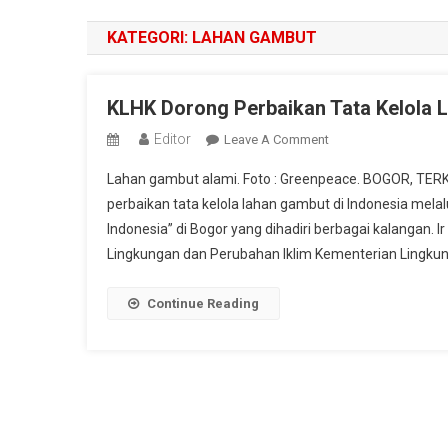
KATEGORI:
LAHAN GAMBUT
KLHK Dorong Perbaikan Tata Kelola 
Editor
On
Leave A Comment
KLHK
Lahan gambut alami. Foto : Greenpeace. BOGOR, TER
Dorong
perbaikan tata kelola lahan gambut di Indonesia mela
Perbaikan
Indonesia” di Bogor yang dihadiri berbagai kalangan.
Tata
Lingkungan dan Perubahan Iklim Kementerian Lingkun
Kelola
Lahan
Gambut
Continue Reading