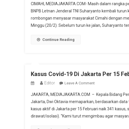
CIMAHI, MEDIAJAKARTA.COM- Masih dalam rangka pene
BNPB
BNPB Letnan Jenderal TNI Suharyanto kembali turun 
Ingatkan
rombongan menyasar masyarakat Cimahi dengan memba
Pentingnya
Minggu (20/2). Sebelum turun ke jalan, Suharyanto ter
Memakai
Masker
Continue Reading
Kasus Covid-19 Di Jakarta Per 15 Fe
Editor
On
Leave A Comment
Kasus
JAKARTA, MEDIAJAKARTA.COM – Kepala Bidang Penceg
Covid-
Jakarta, Dwi Oktavia memaparkan, berdasarkan data t
19
kasus aktif di Jakarta per 15 Februari naik 341 kasus
Di
dirawat/isolasi). “Kami turut mengimbau agar masyar
Jakarta
Per