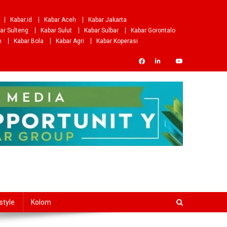
Kabar.id
Kabar Aceh
Kabar Jakarta
ar Sulteng
Kabar Sulut
Kabar Sulbar
Kabar Gorontalo
m
Kabar Bola
Kabar Agri
Kabar Koperasi
style
Kolom