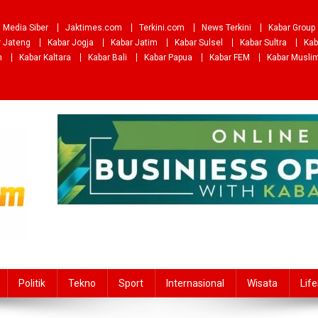
Media Siber
Jaktimes.com
Terkini.com
News Terkini
Kabar Group
r Jateng
Kabar Jogja
Kabar Jatim
Kabar Sulsel
Kabar Sultra
Kab
m
Kabar Kaltara
Kabar Bali
Kabar Papua
Kabar FEM
Kabar Musli
Politik
Tekno
Sport
Internasional
Wisata
Life