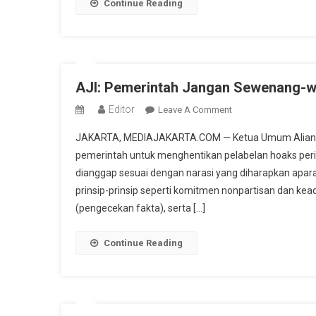
15
Continue Reading
Februari
2022
Naik
341
Kasus
AJI: Pemerintah Jangan Sewenang-w
Editor
On
Leave A Comment
AJI:
JAKARTA, MEDIAJAKARTA.COM — Ketua Umum Aliansi 
Pemerintah
pemerintah untuk menghentikan pelabelan hoaks per
Jangan
dianggap sesuai dengan narasi yang diharapkan apar
Sewenang-
prinsip-prinsip seperti komitmen nonpartisan dan kea
Wenang
Stempel
(pengecekan fakta), serta […]
Hoaks
Peristiwa
Continue Reading
Wadas