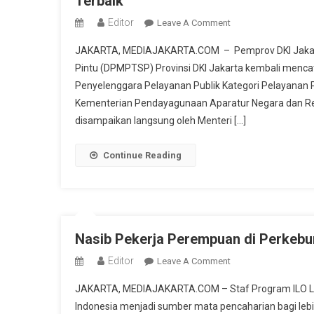
Terbaik
Editor
On
Leave A Comment
Lagi,
JAKARTA, MEDIAJAKARTA.COM – Pemprov DKI Jakart
DPMPTSP
Pintu (DPMPTSP) Provinsi DKI Jakarta kembali menca
DKI
Penyelenggara Pelayanan Publik Kategori Pelayanan Pr
Jakarta
Kementerian Pendayagunaan Aparatur Negara dan Re
Raih
Penghargaan
disampaikan langsung oleh Menteri […]
Penyelenggara
Pelayanan
Continue Reading
Publik
Terbaik
Nasib Pekerja Perempuan di Perkebu
Editor
On
Leave A Comment
Nasib
JAKARTA, MEDIAJAKARTA.COM – Staf Program ILO Lusi
Pekerja
Indonesia menjadi sumber mata pencaharian bagi lebih d
Perempuan