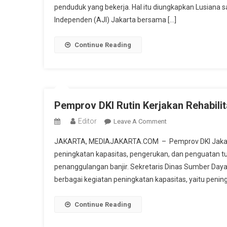
penduduk yang bekerja. Hal itu diungkapkan Lusiana s
Di
Independen (AJI) Jakarta bersama […]
Perkebunan
Sawit
Dan
Continue Reading
Perikanan
Memprihatinkan
Pemprov DKI Rutin Kerjakan Rehabilit
Editor
On
Leave A Comment
Pemprov
JAKARTA, MEDIAJAKARTA.COM – Pemprov DKI Jakart
DKI
peningkatan kapasitas, pengerukan, dan penguatan tur
Rutin
penanggulangan banjir. Sekretaris Dinas Sumber Day
Kerjakan
berbagai kegiatan peningkatan kapasitas, yaitu pening
Rehabilitasi
Infrastruktur
Pengendalian
Continue Reading
Banjir