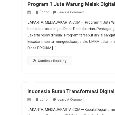
Program 1 Juta Warung Melek Digita
Editor
On
Leave A Comment
Program
JAKARTA, MEDIAJAKARTA.COM – Program 1 Juta Waru
1
berkolaborasi dengan Dinas Perindustrian, Perdagang
Juta
Jakarta resmi dimulai. Program tersebut dinilai sang
Warung
kesadaran serta mengedukasi pelaku UMKM dalam mem
Melek
Digital
Dinas PPKUKM […]
Dukung
UMKM
Continue Reading
Di
Jakarta
Indonesia Butuh Transformasi Digit
Editor
On
Leave A Comment
Indonesia
JAKARTA, MEDIAJAKARTA.COM — Kepala Departemen Hub
Butuh