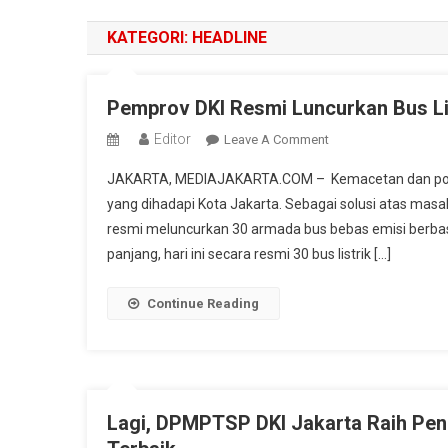
KATEGORI:
HEADLINE
Pemprov DKI Resmi Luncurkan Bus Lis
Editor
On
Leave A Comment
Pemprov
JAKARTA, MEDIAJAKARTA.COM – Kemacetan dan polusi
DKI
yang dihadapi Kota Jakarta. Sebagai solusi atas masa
Resmi
resmi meluncurkan 30 armada bus bebas emisi berbasis
Luncurkan
panjang, hari ini secara resmi 30 bus listrik […]
Bus
Listrik
Transjakarta
Continue Reading
Lagi, DPMPTSP DKI Jakarta Raih Pen