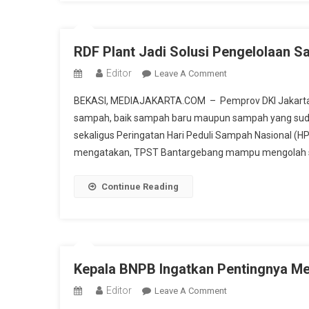
RDF Plant Jadi Solusi Pengelolaan 
Editor
On
Leave A Comment
RDF
BEKASI, MEDIAJAKARTA.COM – Pemprov DKI Jakarta m
Plant
sampah, baik sampah baru maupun sampah yang sudah
Jadi
sekaligus Peringatan Hari Peduli Sampah Nasional 
Solusi
mengatakan, TPST Bantargebang mampu mengolah sa
Pengelolaan
Sampah
Terpadu
Continue Reading
Kepala BNPB Ingatkan Pentingnya M
Editor
On
Leave A Comment
Kepala