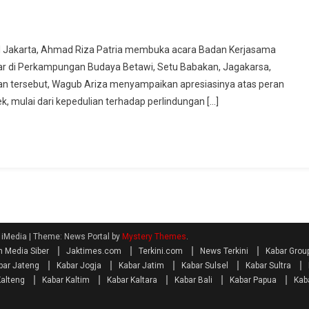
Jakarta, Ahmad Riza Patria membuka acara Badan Kerjasama
lar di Perkampungan Budaya Betawi, Setu Babakan, Jagakarsa,
an tersebut, Wagub Ariza menyampaikan apresiasinya atas peran
k, mulai dari kepedulian terhadap perlindungan […]
| iMedia
|
Theme: News Portal by
Mystery Themes
.
 Media Siber
Jaktimes.com
Terkini.com
News Terkini
Kabar Grou
bar Jateng
Kabar Jogja
Kabar Jatim
Kabar Sulsel
Kabar Sultra
Kalteng
Kabar Kaltim
Kabar Kaltara
Kabar Bali
Kabar Papua
Kab