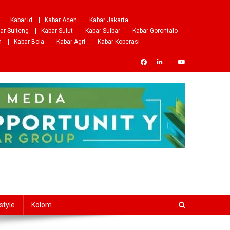
Kabar.id
Kabar Aceh
Kabar Jakarta
ar Sulteng
Kabar Sulut
Kabar Sulbar
Kabar Gorontalo
m
Kabar Bola
Kabar Agri
Kabar Koperasi
style
Kolom