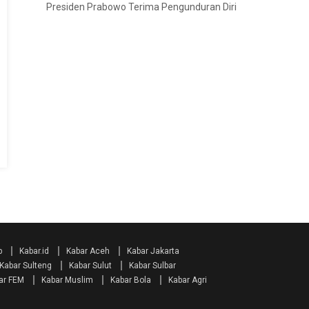
Presiden Prabowo Terima Pengunduran Diri
p
Kabar.id
Kabar Aceh
Kabar Jakarta
Kabar Sulteng
Kabar Sulut
Kabar Sulbar
ar FEM
Kabar Muslim
Kabar Bola
Kabar Agri