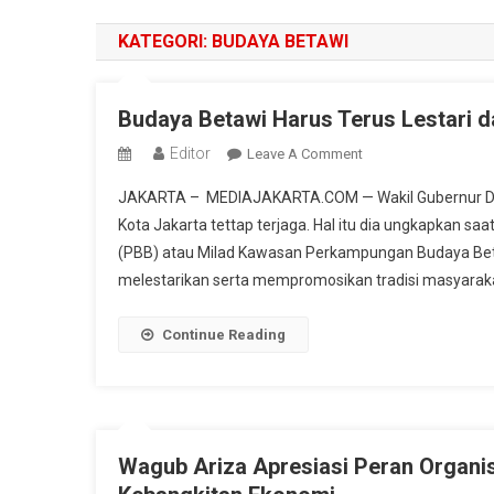
KATEGORI:
BUDAYA BETAWI
Budaya Betawi Harus Terus Lestari 
Editor
On
Leave A Comment
Budaya
JAKARTA – MEDIAJAKARTA.COM — Wakil Gubernur DKI J
Betawi
Kota Jakarta tettap terjaga. Hal itu dia ungkapkan 
Harus
(PBB) atau Milad Kawasan Perkampungan Budaya Bet
Terus
melestarikan serta mempromosikan tradisi masyarakat
Lestari
Dan
Berkembang
Continue Reading
Wagub Ariza Apresiasi Peran Organi