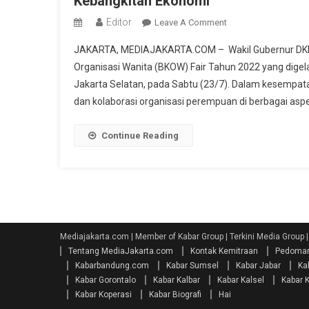
Kebangkitan Ekonomi
Editor
On
Leave A Comment
Wagub
JAKARTA, MEDIAJAKARTA.COM – Wakil Gubernur DKI 
Ariza
Organisasi Wanita (BKOW) Fair Tahun 2022 yang dige
Apresiasi
Jakarta Selatan, pada Sabtu (23/7). Dalam kesempat
Peran
dan kolaborasi organisasi perempuan di berbagai aspe
Organisasi
Perempuan
Dalam
Continue Reading
Perlindungan
Anak
Dan
Kebangkitan
Ekonomi
Mediajakarta.com | Member of Kabar Group | Terkini Media Group 
Tentang MediaJakarta.com
Kontak Kemitraan
Pedoman
Kabarbandung.com
Kabar Sumsel
Kabar Jabar
Ka
Kabar Gorontalo
Kabar Kalbar
Kabar Kalsel
Kabar 
Kabar Koperasi
Kabar Biografi
Hai