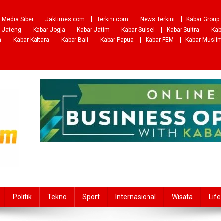
Media Siber
Jaktimes.com
Terkini.com
News Terkini
Kabar Group
r Jateng
Kabar Jogja
Kabar Jatim
Kabar Sulsel
Kabar Sultra
Kab
m
Kabar Kaltara
Kabar Bali
Kabar Papua
Kabar FEM
Kabar Musli
Politik
Tekno
Sport
Internasional
Wisata
Life